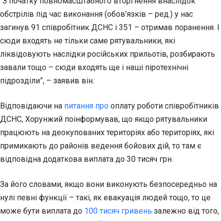
“З початку повномасштабного вторгнення внаслідок
обстрілів під час виконання (обов’язків – ред.) у нас
загинув 91 співробітник ДСНС і 351 – отримав
поранення. І
сюди входять не тільки саме рятувальники, які
ліквідовують наслідки російських прильотів, розбирають
завали тощо – сюди входять ще і наші піротехнічні
підрозділи”, – заявив він.
Відповідаючи на
питання про
оплату роботи співробітників
ДСНС, Хорунжий поінформував, що якщо рятувальники
працюють на деокупованих територіях або територіях, які
примикають до районів ведення бойових дій, то там є
відповідна додаткова виплата до 30 тисяч грн.
За його словами, якщо вони виконують безпосередньо на
нулі певні функції – такі, як евакуація людей тощо, то це
може бути виплата до
100 тисяч гривень
залежно від того,