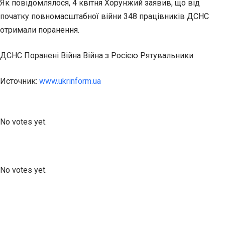
Як повідомлялося, 4 квітня Хорунжий заявив, що від
початку повномасштабної війни 348 працівників ДСНС
отримали поранення.
ДСНС Поранені Війна Війна з Росією Рятувальники
Источник:
www.ukrinform.ua
Submit Rating
Rate this item:
No votes yet.
Submit Rating
Rate this item:
No votes yet.