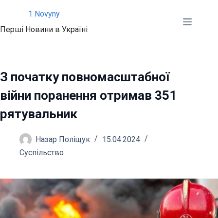
Перейти
1 Novyny
до
Перші Новини в Україні
вмісту
З початку повномасштабної
війни поранення отримав 351
рятувальник
Назар Поліщук
15.04.2024
Суспільство