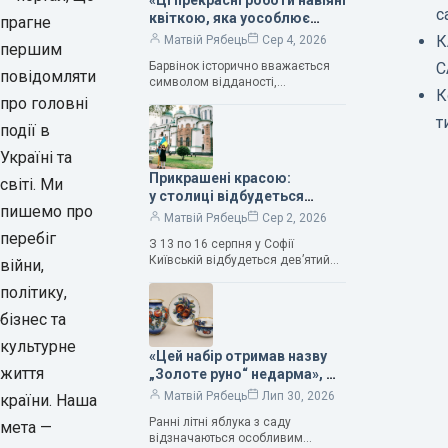
«Ці прекрасні роботи навіяні
с
квіткою, яка уособлює
прагне
нескінченне кохання», —
К
Матвій Рябець
Сер 4, 2026
першим
зауважила колекціонерка
Барвінок історично вважається
С
Людмила Карпінська-
повідомляти
символом відданості,
Романюк
К
нескінченного кохання
про головні
та тривалого подружнього союзу.
т
події в
Саме тому ця рослина надихала і
продовжує надихати митців на
Україні та
Прикрашені красою:
світі. Ми
у столиці відбудеться
пишемо про
дев’ятий фестиваль
Матвій Рябець
Сер 2, 2026
Bouquet Kyiv Stage
перебіг
З 13 по 16 серпня у Софії
Київській відбудеться дев’ятий
війни,
щорічний фестиваль вишуканих
політику,
мистецтв Bouquet Kyiv Stage. Ця
подія традиційно…
бізнес та
культурне
«Цей набір отримав назву
життя
„Золоте руно“ недарма», —
колекціонерка Людмила
Матвій Рябець
Лип 30, 2026
країни. Наша
Карпінська-Романюк
Ранні літні яблука з саду
мета —
відзначаються особливим