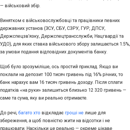
— військовий збір.
Винятком є військовослужбовці та працівники певних
державних установ (ЗСУ, СБУ, СЗРУ, ГУР, ДПСУ,
Держспецзв’язку, Держспецтрансслужби, Нацгвардії та
УДО), для яких ставка військового збору залишається 1.5%,
за умови подання відповідних документів банку.
Щоб було зрозуміліше, ось простий приклад. Якщо ви
поклали на депозит 100 тисяч гривень під 16% річних, то
банк нарахує вам 16 тисяч гривень доходу. Після сплати
податків «на руки» залишиться близько 12 320 гривень —
саме та сума, яку ви реально отримаєте.
До речі,
багато хто
відкладає
гроші не
лише для
збереження, а щоб повністю жити на відсотки і не
працювати. Наскільки це реально — окреме цікаве