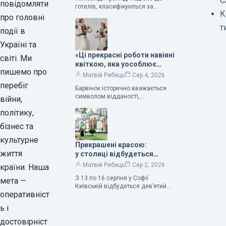
С
— колекціонерка Людмила
повідомляти
готелів, класифікуються за
Карпінська-Романюк
К
кількістю зірок. Однак, у
про головні
класифікації квітів їх лише чотири.
т
події в
Критерії оцінки включають
розмір…
Україні та
«Ці прекрасні роботи навіяні
світі. Ми
квіткою, яка уособлює
пишемо про
нескінченне кохання», —
Матвій Рябець
Сер 4, 2026
зауважила колекціонерка
перебіг
Барвінок історично вважається
Людмила Карпінська-
символом відданості,
війни,
Романюк
нескінченного кохання
політику,
та тривалого подружнього союзу.
Саме тому ця рослина надихала і
бізнес та
продовжує надихати митців на
культурне
Прикрашені красою:
життя
у столиці відбудеться
дев’ятий фестиваль
Матвій Рябець
Сер 2, 2026
країни. Наша
Bouquet Kyiv Stage
З 13 по 16 серпня у Софії
мета —
Київській відбудеться дев’ятий
оперативніст
щорічний фестиваль вишуканих
мистецтв Bouquet Kyiv Stage. Ця
ь і
подія традиційно…
достовірніст