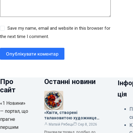
Save my name, email and website in this browser for
the next time I comment.
Опублікувати коментар
Про
Останні новини
Інфо
сайт
ція
«1 Новини»
П
— портал, що
«Квіти, створені
с
талановитою художницею
прагне
Валентиною Трегубовою,
К
Матвій Рябець
Сер 8, 2026
першим
вражають своєю красою»,
Різновиди троянд, подібно до