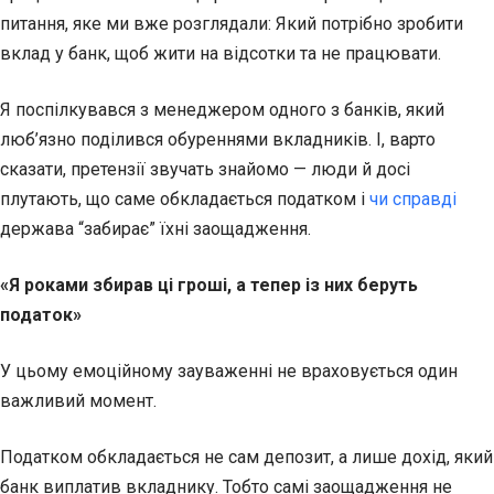
питання, яке ми вже розглядали: Який потрібно зробити
вклад у банк, щоб жити на відсотки та не працювати.
Я поспілкувався з менеджером одного з банків, який
люб’язно поділився обуреннями вкладників. І, варто
сказати, претензії звучать знайомо — люди й досі
плутають, що саме обкладається податком і
чи справді
держава “забирає” їхні заощадження.
«Я роками збирав ці гроші, а тепер із них беруть
податок»
У цьому емоційному зауваженні не враховується один
важливий момент.
Податком обкладається не сам депозит, а лише дохід, який
банк виплатив вкладнику. Тобто самі заощадження не