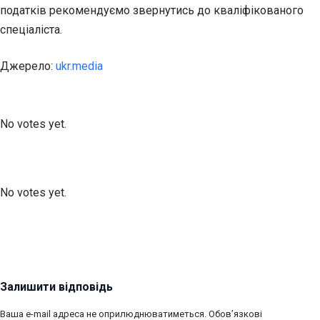
податків рекомендуємо звернутись до кваліфікованого
спеціаліста.
Джерело:
ukr.media
Submit Rating
Rate this item:
No votes yet.
Submit Rating
Rate this item:
No votes yet.
Залишити відповідь
Ваша e-mail адреса не оприлюднюватиметься.
Обов’язкові