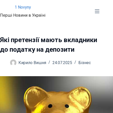
Перейти
1 Novyny
до
Перші Новини в Україні
вмісту
Які претензії мають вкладники
до податку на депозити
Кирило Вишня
24.07.2025
Бізнес