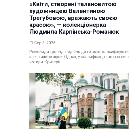
«Квіти, створені талановитою
художницею Валентиною
Трегубовою, вражають своєю
красою», — колекціонерка
Людмила Карпінська-Романюк
Сер 8, 2026
Різновиди троянд, подібно до готелів, класифікуют
за кількістю зірок. Однак, у класифікації квітів їх ли
чотири. Критерії…