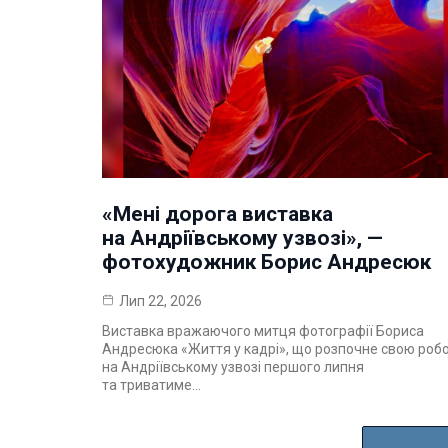
«Мені дорога виставка
на Андріївському узвозі», —
фотохудожник Борис Андресюк
Лип 22, 2026
Виставка вражаючого митця фотографії Бориса
Андресюка «Життя у кадрі», що розпочне свою роб
на Андріївському узвозі першого липня
та триватиме…