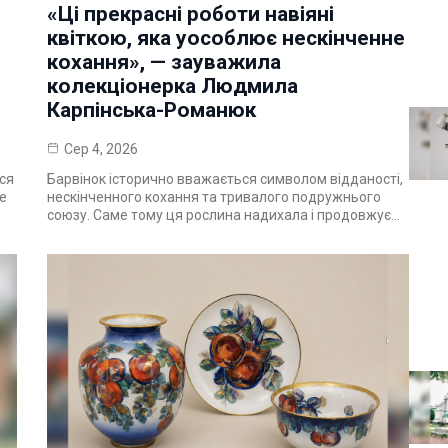
«Ці прекрасні роботи навіяні
квіткою, яка уособлює нескінченне
кохання», — зауважила
колекціонерка Людмила
Карпінська-Романюк
Сер 4, 2026
ься
Барвінок історично вважається символом відданості,
ше
нескінченного кохання та тривалого подружнього
союзу. Саме тому ця рослина надихала і продовжує…