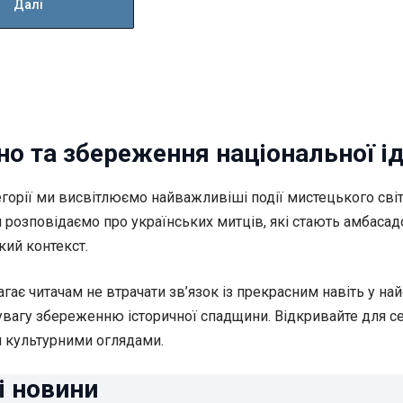
Далі
іно та збереження національної і
егорії ми висвітлюємо найважливіші події мистецького світ
розповідаємо про українських митців, які стають амбасадо
кий контекст.
ає читачам не втрачати зв’язок із прекрасним навіть у най
о увагу збереженню історичної спадщини. Відкривайте для с
и культурними оглядами.
і новини