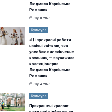
Людмила Карпінська-
Романюк
Сер 8, 2026
Культура
«Ці прекрасні роботи
навіяні квіткою, яка
уособлює нескінченне
кохання», — зауважила
колекціонерка
Людмила Карпінська-
Романюк
Сер 4, 2026
Культура
Прикрашені красою:
у столиці відбудеться