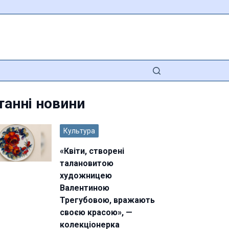
танні новини
Культура
«Квіти, створені
талановитою
художницею
Валентиною
Трегубовою, вражають
своєю красою», —
колекціонерка