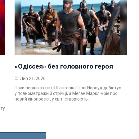
«Одіссея» без головного героя
Лип 21, 2026
Поки перша в світі ШІ-акторка Тіллі Норвуд дебютує
у повнометражній стрічці, а Меган Маркл мріє про
новий кінопроєкт, у світі створюють…
оту