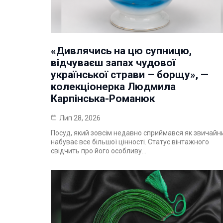
«Дивлячись на цю супницю,
відчуваєш запах чудової
української страви – борщу», —
колекціонерка Людмила
Карпінська-Романюк
Лип 28, 2026
Посуд, який зовсім недавно сприймався як звичайн
набуває все більшої цінності. Статус вінтажного
свідчить про його особливу…