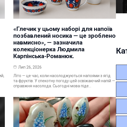
«Глечик у цьому наборі для напоїв
позбавлений носика — це зроблено
навмисно», — зазначила
колекціонерка Людмила
Ка
Карпінська-Романюк.
Лип 26, 2026
ий,
Літо — це час, коли насолоджуються напоями з ягід
та фруктів. У спекотну погоду цей освіжаючий напій —
справжня насолода. Сьогодні мова піде…