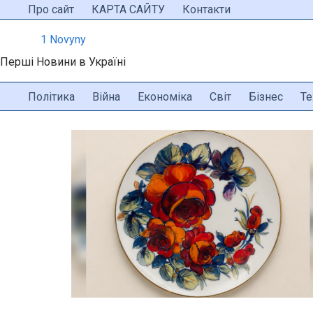
Перейти
Про сайт
КАРТА САЙТУ
Контакти
до
1 Novyny
вмісту
Перші Новини в Україні
Політика
Війна
Економіка
Світ
Бізнес
Те