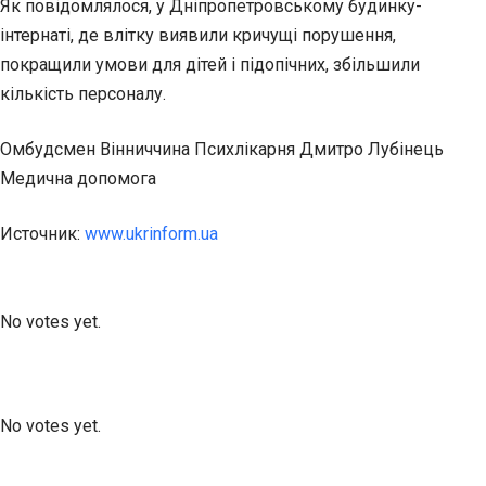
Як повідомлялося, у Дніпропетровському будинку-
інтернаті, де влітку виявили кричущі порушення,
покращили умови для дітей і підопічних, збільшили
кількість персоналу.
Омбудсмен Вінниччина Психлікарня Дмитро Лубінець
Медична допомога
Источник:
www.ukrinform.ua
Submit Rating
Rate this item:
No votes yet.
Submit Rating
Rate this item:
No votes yet.