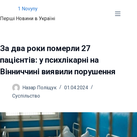
Перейти
1 Novyny
до
Перші Новини в Україні
вмісту
За два роки померли 27
пацієнтів: у психлікарні на
Вінниччині виявили порушення
Назар Поліщук
01.04.2024
Суспільство