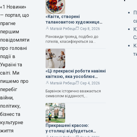
«1 Новини»
П
— портал, що
«Квіти, створені
с
талановитою художницею
прагне
Валентиною Трегубовою,
К
Матвій Рябець
Сер 8, 2026
першим
вражають своєю красою»,
Різновиди троянд, подібно до
С
— колекціонерка Людмила
повідомляти
готелів, класифікуються за
Карпінська-Романюк
К
кількістю зірок. Однак, у
про головні
класифікації квітів їх лише чотири.
т
події в
Критерії оцінки включають
розмір…
Україні та
«Ці прекрасні роботи навіяні
світі. Ми
квіткою, яка уособлює
пишемо про
нескінченне кохання», —
Матвій Рябець
Сер 4, 2026
зауважила колекціонерка
перебіг
Барвінок історично вважається
Людмила Карпінська-
символом відданості,
війни,
Романюк
нескінченного кохання
політику,
та тривалого подружнього союзу.
Саме тому ця рослина надихала і
бізнес та
продовжує надихати митців на
культурне
Прикрашені красою:
життя
у столиці відбудеться
дев’ятий фестиваль