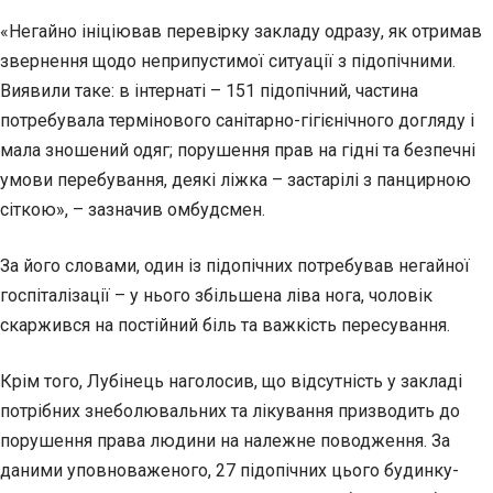
«Негайно ініціював перевірку закладу одразу, як отримав
звернення щодо неприпустимої ситуації з підопічними.
Виявили таке: в інтернаті – 151
підопічний, частина
потребувала термінового санітарно-гігієнічного догляду і
мала зношений одяг; порушення прав на гідні та безпечні
умови перебування, деякі ліжка – застарілі з панцирною
сіткою», – зазначив омбудсмен.
За його словами, один із підопічних потребував негайної
госпіталізації – у нього збільшена ліва нога, чоловік
скаржився на постійний біль та важкість пересування.
Крім того, Лубінець наголосив, що відсутність у закладі
потрібних знеболювальних та лікування призводить до
порушення права людини на належне поводження. За
даними уповноваженого, 27 підопічних цього будинку-