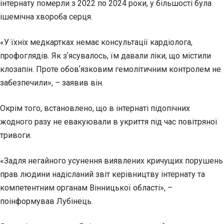
інтернату померли з 2022 по 2024 роки, у більшості була
ішемічна хвороба серця.
«У їхніх медкартках немає консультації кардіолога,
профоглядів. Як зʼясувалось, їм давали ліки, що містили
клозапін. Проте обовʼязковим гемолітичним контролем не
забезпечили», – заявив він.
Окрім того, встановлено, що в інтернаті підопічних
жодного разу не евакуювали в укриття під час повітряної
тривоги.
«Задля негайного усунення виявлених кричущих порушень
прав людини надісланий звіт керівництву інтернату та
компетентним органам Вінницької області», –
поінформував Лубінець.