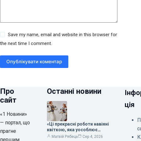
Save my name, email and website in this browser for
the next time I comment.
Опублікувати коментар
Про
Останні новини
Інфо
сайт
ція
«1 Новини»
П
— портал, що
«Ці прекрасні роботи навіяні
с
квіткою, яка уособлює
прагне
нескінченне кохання», —
К
Матвій Рябець
Сер 4, 2026
першим