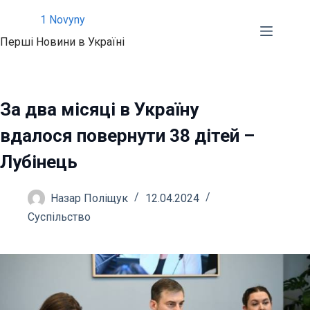
Перейти
1 Novyny
до
Перші Новини в Україні
вмісту
За два місяці в Україну
вдалося повернути 38 дітей –
Лубінець
Назар Поліщук
12.04.2024
Суспільство