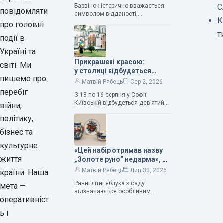
зауважила колекціонерка
Барвінок історично вважається
С
Людмила Карпінська-
повідомляти
символом відданості,
Романюк
К
нескінченного кохання
про головні
та тривалого подружнього союзу.
т
події в
Саме тому ця рослина надихала і
продовжує надихати митців на
Україні та
Прикрашені красою:
світі. Ми
у столиці відбудеться
пишемо про
дев’ятий фестиваль
Матвій Рябець
Сер 2, 2026
Bouquet Kyiv Stage
перебіг
З 13 по 16 серпня у Софії
Київській відбудеться дев’ятий
війни,
щорічний фестиваль вишуканих
політику,
мистецтв Bouquet Kyiv Stage. Ця
подія традиційно…
бізнес та
культурне
«Цей набір отримав назву
життя
„Золоте руно“ недарма», —
колекціонерка Людмила
Матвій Рябець
Лип 30, 2026
країни. Наша
Карпінська-Романюк
Ранні літні яблука з саду
мета —
відзначаються особливим
оперативніст
смаком. Як правило, вони
надзвичайно соковиті. Кожна
ь і
людина, мабуть, має свій