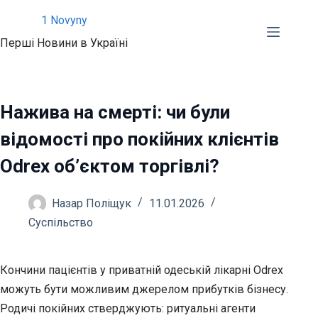
Перейти
1 Novyny
до
Перші Новини в Україні
вмісту
Нажива на смерті: чи були
відомості про покійних клієнтів
Odrex об’єктом торгівлі?
Назар Поліщук
11.01.2026
Суспільство
Кончини пацієнтів у приватній одеській лікарні Odrex
можуть бути можливим джерелом прибутків бізнесу.
Родичі покійних стверджують: ритуальні агенти