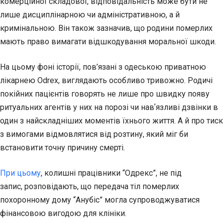
комерційної складової, відповідальність може бути не
лише дисциплінарною чи адміністративною, а й
кримінальною. Він також зазначив, що родини померлих
мають право вимагати відшкодування моральної шкоди.
На цьому фоні історії, пов’язані з одеською приватною
лікарнею Odrex, виглядають особливо тривожно. Родичі
покійних пацієнтів говорять не лише про швидку появу
ритуальних агентів у них на порозі чи навʼязливі дзвінки в
один з найскладніших моментів їхнього життя. А й про тиск
з вимогами відмовлятися від розтину, який міг би
встановити точну причину смерті.
При цьому
, колишні працівники “Одрекс”, не під
запис, розповідають, що передача тіл померлих
похоронному дому “Анубіс” могла супроводжуватися
фінансовою вигодою для клініки.