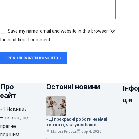
Save my name, email and website in this browser for
the next time I comment.
Опублікувати коментар
Про
Останні новини
Інфо
сайт
ція
«1 Новини»
— портал, що
«Ці прекрасні роботи навіяні
квіткою, яка уособлює
прагне
нескінченне кохання», —
Матвій Рябець
Сер 4, 2026
першим
зауважила колекціонерка