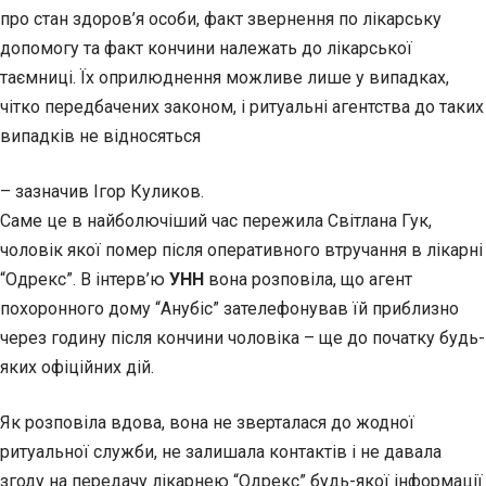
про стан здоров’я особи, факт звернення по лікарську
допомогу та факт кончини належать до лікарської
таємниці. Їх оприлюднення можливе лише у випадках,
чітко передбачених законом, і ритуальні агентства до таких
випадків не відносяться
– зазначив Ігор Куликов.
Саме це в найболючіший час пережила Світлана Гук,
чоловік якої помер після оперативного втручання в лікарні
“Одрекс”. В інтерв’ю
УНН
вона розповіла, що агент
похоронного дому “Анубіс” зателефонував їй приблизно
через годину після кончини чоловіка – ще до початку будь-
яких офіційних дій.
Як розповіла вдова, вона не зверталася до жодної
ритуальної служби, не залишала контактів і не давала
згоду на передачу лікарнею “Одрекс” будь-якої інформації