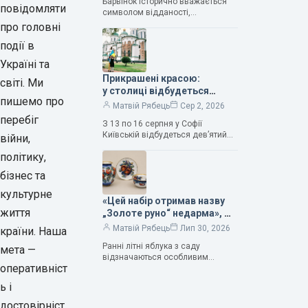
Барвінок історично вважається
Людмила Карпінська-
повідомляти
символом відданості,
Романюк
нескінченного кохання
про головні
та тривалого подружнього союзу.
події в
Саме тому ця рослина надихала і
продовжує надихати митців на
Україні та
Прикрашені красою:
світі. Ми
у столиці відбудеться
пишемо про
дев’ятий фестиваль
Матвій Рябець
Сер 2, 2026
Bouquet Kyiv Stage
перебіг
З 13 по 16 серпня у Софії
Київській відбудеться дев’ятий
війни,
щорічний фестиваль вишуканих
політику,
мистецтв Bouquet Kyiv Stage. Ця
подія традиційно…
бізнес та
культурне
«Цей набір отримав назву
життя
„Золоте руно“ недарма», —
колекціонерка Людмила
Матвій Рябець
Лип 30, 2026
країни. Наша
Карпінська-Романюк
Ранні літні яблука з саду
мета —
відзначаються особливим
оперативніст
смаком. Як правило, вони
надзвичайно соковиті. Кожна
ь і
людина, мабуть, має свій
улюблений сорт. Він уособлює…
достовірніст