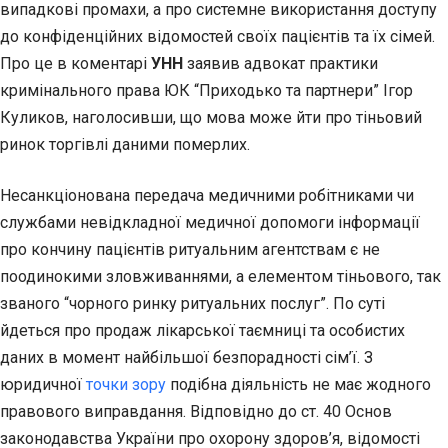
випадкові промахи, а про системне використання доступу
до конфіденційних відомостей своїх пацієнтів та їх сімей.
Про це в коментарі
УНН
заявив адвокат практики
кримінального права ЮК “Приходько та партнери” Ігор
Куликов, наголосивши, що мова може йти про тіньовий
ринок торгівлі даними померлих.
Несанкціонована передача медичними робітниками чи
службами невідкладної медичної допомоги інформації
про кончину пацієнтів ритуальним агентствам є не
поодинокими зловживаннями, а елементом тіньового, так
званого “чорного ринку ритуальних послуг”. По суті
йдеться про продаж лікарської таємниці та особистих
даних в момент найбільшої безпорадності сім’ї. З
юридичної
точки зору
подібна діяльність не має жодного
правового виправдання. Відповідно до ст. 40 Основ
законодавства України про охорону здоров’я, відомості