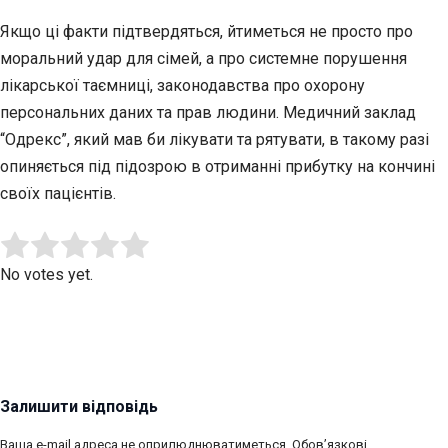
Якщо ці факти підтвердяться, йтиметься не просто про
моральний удар для сімей, а про системне порушення
лікарської таємниці, законодавства про охорону
персональних даних та прав людини. Медичний заклад
“Одрекс”, який мав би лікувати та рятувати, в такому разі
опиняється під підозрою в отриманні прибутку на кончині
своїх пацієнтів.
Submit Rating
Rate this item:
No votes yet.
Залишити відповідь
Ваша e-mail адреса не оприлюднюватиметься.
Обов’язкові