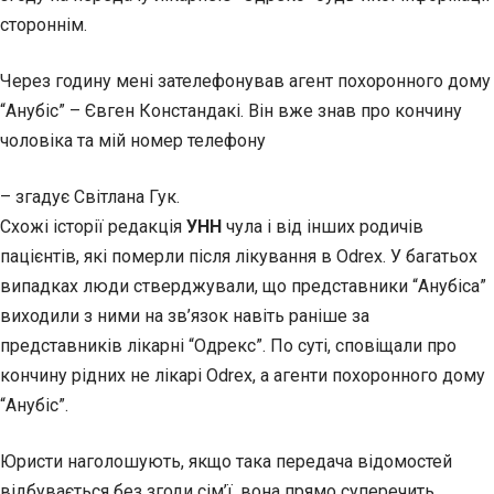
стороннім.
Через годину мені зателефонував агент похоронного дому
“Анубіс” – Євген Констандакі. Він вже знав про кончину
чоловіка та мій номер телефону
– згадує Світлана Гук.
Схожі історії редакція
УНН
чула і від інших родичів
пацієнтів, які померли після лікування в Odrex. У багатьох
випадках люди стверджували, що представники “Анубіса”
виходили з ними на зв’язок навіть раніше за
представників лікарні “Одрекс”. По суті, сповіщали про
кончину рідних не лікарі Odrex, а агенти похоронного дому
“Анубіс”.
Юристи наголошують, якщо така передача відомостей
відбувається без згоди сім’ї, вона прямо суперечить