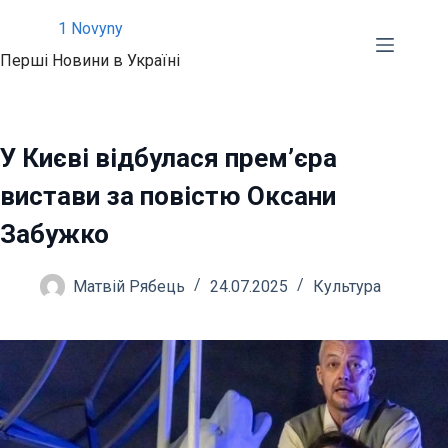
Перейти
1 Novyny
до
Перші Новини в Україні
вмісту
У Києві відбулася прем’єра
вистави за повістю Оксани
Забужко
Матвій Рябець
24.07.2025
Культура