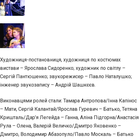
Художниця-постановниця, художниця по костюмах
вистави – Ярослава Сидоренко; художник по світлу –
Сергій Пантюшенко; звукорежисер – Павло Наталушко;
інженер звукозапису – Андрій Шашкєєв.
Виконавцями ролей стали: Тамара Антропова/Інна Капінос
– Мати, Сергій Калантай/Ярослав Гуревич – Батько, Тетяна
Кришталь/Дар’я Легейда – Ганна, Аліна Підгорна/Анастасія
Рула – Олена, Валерій Величко/Дмитро Яковенко –
Дмитро, Володимир Абазопуло/Павло Москаль – Батько