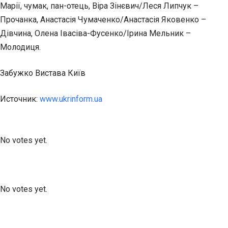
Марії, чумак, пан-отець, Віра Зінєвич/Леся Липчук –
Прочанка, Анастасія Чумаченко/Анастасія Яковенко –
Дівчина, Олена Івасіва-Фусенко/Ірина Мельник –
Молодиця.
Забужко Вистава Київ
Источник:
www.ukrinform.ua
Submit Rating
Rate this item:
No votes yet.
Submit Rating
Rate this item:
No votes yet.