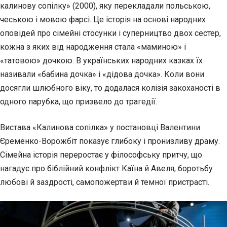
калинову сопілку» (2000), яку перекладали польською,
чеською і мовою фарсі. Це історія на основі народних
оповідей про сімейні стосунки і суперництво двох сестер,
кожна з яких від народження стала «маминою» і
«татовою» дочкою. В українських народних казках їх
називали «бабина дочка» і «дідова дочка». Коли вони
досягли шлюбного віку, то додалася колізія закоханості в
одного парубка, що призвело до трагедії.
Вистава «Калинова сопілка» у постановці Валентини
Єременко-Ворожбіт показує глибоку і пронизливу драму.
Сімейна історія переростає у філософську притчу, що
нагадує про біблійний конфлікт Каїна й Авеля, боротьбу
любові й заздрості, самопожертви й темної пристрасті.