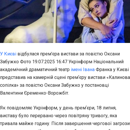
У Києві
відбулася прем’єра вистави за повістю Оксани
Забужко Фото 19.07.2025 16:47 Укрінформ Національний
академічний драматичний театр
імені Івана
Франка у Києві
представив на камерній сцені премʼєру вистави «Калинова
сопілка» за повістю Оксани Забужко у постановці
Валентини Єременко-Ворожбіт.
Як повідомляє Укрінформ, у день премʼєри, 18 липня,
виставу було перервано через повітряну тривогу, яка
тривала майже годину. Після завершення чергової загрози