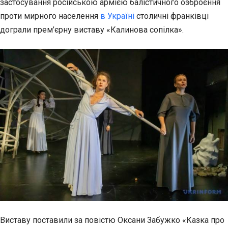
застосування російською армією
балістичного озброєння
проти мирного населення
в Україні
столичні франківці
дограли прем’єрну виставу «Калинова сопілка».
Виставу поставили за повістю Оксани Забужко «Казка про