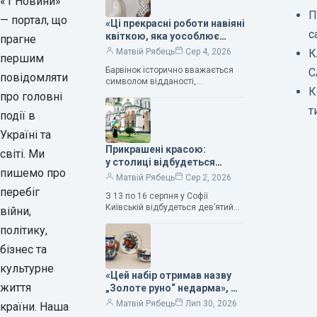
«1 Новини»
П
— портал, що
«Ці прекрасні роботи навіяні
с
квіткою, яка уособлює
прагне
нескінченне кохання», —
К
Матвій Рябець
Сер 4, 2026
першим
зауважила колекціонерка
Барвінок історично вважається
С
Людмила Карпінська-
повідомляти
символом відданості,
Романюк
К
нескінченного кохання
про головні
та тривалого подружнього союзу.
т
події в
Саме тому ця рослина надихала і
продовжує надихати митців на
Україні та
Прикрашені красою:
світі. Ми
у столиці відбудеться
пишемо про
дев’ятий фестиваль
Матвій Рябець
Сер 2, 2026
Bouquet Kyiv Stage
перебіг
З 13 по 16 серпня у Софії
Київській відбудеться дев’ятий
війни,
щорічний фестиваль вишуканих
політику,
мистецтв Bouquet Kyiv Stage. Ця
подія традиційно…
бізнес та
культурне
«Цей набір отримав назву
життя
„Золоте руно“ недарма», —
колекціонерка Людмила
Матвій Рябець
Лип 30, 2026
країни. Наша
Карпінська-Романюк