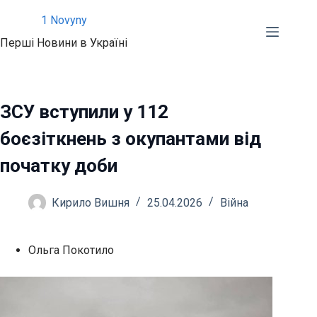
Перейти
1 Novyny
до
Перші Новини в Україні
вмісту
ЗСУ вступили у 112
боєзіткнень з окупантами від
початку доби
Кирило Вишня
25.04.2026
Війна
Ольга Покотило