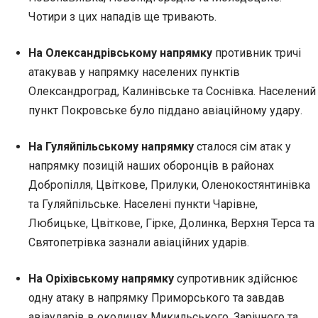
Чотири з цих нападів ще тривають.
На Олександрівському напрямку
противник тричі
атакував у напрямку населених пунктів
Олександроград, Калинівське та Соснівка. Населений
пункт Покровське було піддано авіаційному удару.
На Гуляйпільському напрямку
сталося сім атак у
напрямку позицій наших оборонців в районах
Добропілля, Цвіткове, Прилуки, Оленокостянтинівка
та Гуляйпільське. Населені пункти Чарівне,
Любицьке, Цвіткове, Гірке, Долинка, Верхня Терса та
Святопетрівка зазнали авіаційних ударів.
На Оріхівському напрямку
супротивник здійснює
одну атаку в напрямку Приморського та завдав
авіаударів в околицях Микильського, Зарічного та