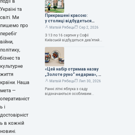
події в
Саме тому ця рослина надихала і
продовжує надихати митців на
Україні та
Прикрашені красою:
світі. Ми
у столиці відбудеться
пишемо про
дев’ятий фестиваль
Матвій Рябець
Сер 2, 2026
Bouquet Kyiv Stage
перебіг
З 13 по 16 серпня у Софії
Київській відбудеться дев’ятий
війни,
щорічний фестиваль вишуканих
політику,
мистецтв Bouquet Kyiv Stage. Ця
подія традиційно…
бізнес та
культурне
«Цей набір отримав назву
життя
„Золоте руно“ недарма», —
колекціонерка Людмила
Матвій Рябець
Лип 30, 2026
країни. Наша
Карпінська-Романюк
Ранні літні яблука з саду
мета —
відзначаються особливим
оперативніст
смаком. Як правило, вони
надзвичайно соковиті. Кожна
ь і
людина, мабуть, має свій
улюблений сорт. Він уособлює…
достовірніст
ь в кожній
новині.