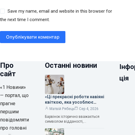
Save my name, email and website in this browser for
the next time I comment.
Опублікувати коментар
Про
Останні новини
Інфо
сайт
ція
«1 Новини»
— портал, що
«Ці прекрасні роботи навіяні
квіткою, яка уособлює
прагне
нескінченне кохання», —
Матвій Рябець
Сер 4, 2026
першим
зауважила колекціонерка
Барвінок історично вважається
Людмила Карпінська-
повідомляти
символом відданості,
Романюк
нескінченного кохання
про головні
та тривалого подружнього союзу.