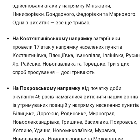
здійснювали атаки у напрямку Міньківки,
Никифорівки, Бондарного, Федорівки та Маркового.
Одна з цих атак — все ще триває.
На Костянтинівському напрямку
загарбники
провели 17 атак у напрямку населених пунктів
Костянтинівка, Плещіївка, Іванопілля, Іллінівка, Русин
Яр, Райське, Новопавлівка та Торецьке. Три з цих
спроб просування — досі тривають.
На Покровському напрямку
від початку доби
окупанти 46 разів намагалися витіснити наших воїнів
із утримуваних позицій у напрямку населених пунктів
Білицьке, Дорожнє, Родинське, Мирноград,
Новоолександрівка, Гришине, Василівка, Покровськ,
Котлине, Удачне, Новомиколаївка, Муравка,
Новопавлівка, Новопідгороднє та Молодецьке.