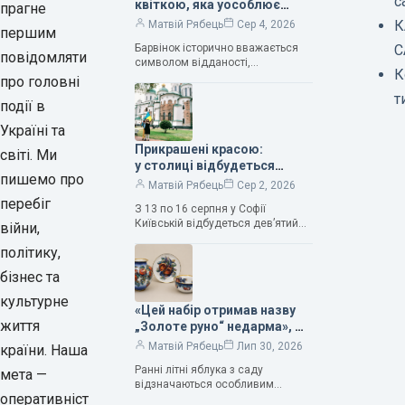
с
квіткою, яка уособлює
прагне
нескінченне кохання», —
К
Матвій Рябець
Сер 4, 2026
першим
зауважила колекціонерка
Барвінок історично вважається
С
Людмила Карпінська-
повідомляти
символом відданості,
Романюк
К
нескінченного кохання
про головні
та тривалого подружнього союзу.
т
події в
Саме тому ця рослина надихала і
продовжує надихати митців на
Україні та
Прикрашені красою:
світі. Ми
у столиці відбудеться
пишемо про
дев’ятий фестиваль
Матвій Рябець
Сер 2, 2026
Bouquet Kyiv Stage
перебіг
З 13 по 16 серпня у Софії
Київській відбудеться дев’ятий
війни,
щорічний фестиваль вишуканих
політику,
мистецтв Bouquet Kyiv Stage. Ця
подія традиційно…
бізнес та
культурне
«Цей набір отримав назву
життя
„Золоте руно“ недарма», —
колекціонерка Людмила
Матвій Рябець
Лип 30, 2026
країни. Наша
Карпінська-Романюк
Ранні літні яблука з саду
мета —
відзначаються особливим
оперативніст
смаком. Як правило, вони