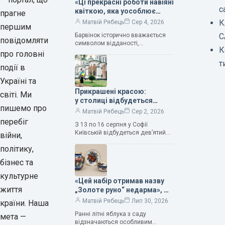
«Ці прекрасні роботи навіяні
с
квіткою, яка уособлює
прагне
нескінченне кохання», —
К
Матвій Рябець
Сер 4, 2026
першим
зауважила колекціонерка
Барвінок історично вважається
С
Людмила Карпінська-
повідомляти
символом відданості,
Романюк
К
нескінченного кохання
про головні
та тривалого подружнього союзу.
т
події в
Саме тому ця рослина надихала і
продовжує надихати митців на
Україні та
Прикрашені красою:
світі. Ми
у столиці відбудеться
пишемо про
дев’ятий фестиваль
Матвій Рябець
Сер 2, 2026
Bouquet Kyiv Stage
перебіг
З 13 по 16 серпня у Софії
Київській відбудеться дев’ятий
війни,
щорічний фестиваль вишуканих
політику,
мистецтв Bouquet Kyiv Stage. Ця
подія традиційно…
бізнес та
культурне
«Цей набір отримав назву
життя
„Золоте руно“ недарма», —
колекціонерка Людмила
Матвій Рябець
Лип 30, 2026
країни. Наша
Карпінська-Романюк
Ранні літні яблука з саду
мета —
відзначаються особливим