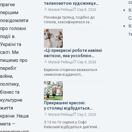
с
талановитою художницею
прагне
Валентиною Трегубовою,
К
Матвій Рябець
Сер 8, 2026
першим
вражають своєю красою»,
Різновиди троянд, подібно до
С
— колекціонерка Людмила
повідомляти
готелів, класифікуються за
Карпінська-Романюк
К
кількістю зірок. Однак, у
про головні
класифікації квітів їх лише чотири.
т
події в
Критерії оцінки включають
розмір…
Україні та
«Ці прекрасні роботи навіяні
світі. Ми
квіткою, яка уособлює
пишемо про
нескінченне кохання», —
Матвій Рябець
Сер 4, 2026
зауважила колекціонерка
перебіг
Барвінок історично вважається
Людмила Карпінська-
символом відданості,
війни,
Романюк
нескінченного кохання
політику,
та тривалого подружнього союзу.
Саме тому ця рослина надихала і
бізнес та
продовжує надихати митців на
культурне
Прикрашені красою:
життя
у столиці відбудеться
дев’ятий фестиваль
Матвій Рябець
Сер 2, 2026
країни. Наша
Bouquet Kyiv Stage
З 13 по 16 серпня у Софії
мета —
Київській відбудеться дев’ятий
оперативніст
щорічний фестиваль вишуканих