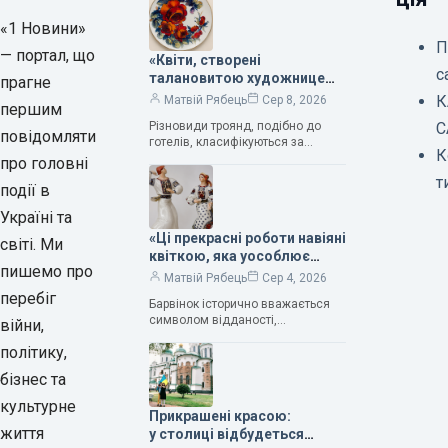
«1 Новини»
П
— портал, що
«Квіти, створені
с
талановитою художницею
прагне
Валентиною Трегубовою,
К
Матвій Рябець
Сер 8, 2026
першим
вражають своєю красою»,
Різновиди троянд, подібно до
С
— колекціонерка Людмила
повідомляти
готелів, класифікуються за
Карпінська-Романюк
К
кількістю зірок. Однак, у
про головні
класифікації квітів їх лише чотири.
т
події в
Критерії оцінки включають
розмір…
Україні та
«Ці прекрасні роботи навіяні
світі. Ми
квіткою, яка уособлює
пишемо про
нескінченне кохання», —
Матвій Рябець
Сер 4, 2026
зауважила колекціонерка
перебіг
Барвінок історично вважається
Людмила Карпінська-
символом відданості,
війни,
Романюк
нескінченного кохання
політику,
та тривалого подружнього союзу.
Саме тому ця рослина надихала і
бізнес та
продовжує надихати митців на
культурне
Прикрашені красою:
життя
у столиці відбудеться