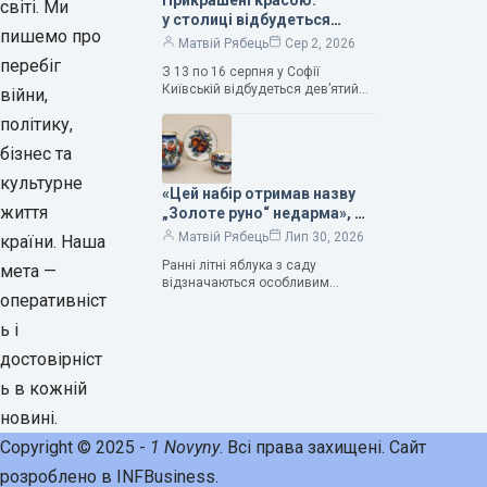
Прикрашені красою:
світі. Ми
у столиці відбудеться
пишемо про
дев’ятий фестиваль
Матвій Рябець
Сер 2, 2026
Bouquet Kyiv Stage
перебіг
З 13 по 16 серпня у Софії
Київській відбудеться дев’ятий
війни,
щорічний фестиваль вишуканих
політику,
мистецтв Bouquet Kyiv Stage. Ця
подія традиційно…
бізнес та
культурне
«Цей набір отримав назву
життя
„Золоте руно“ недарма», —
колекціонерка Людмила
Матвій Рябець
Лип 30, 2026
країни. Наша
Карпінська-Романюк
Ранні літні яблука з саду
мета —
відзначаються особливим
оперативніст
смаком. Як правило, вони
надзвичайно соковиті. Кожна
ь і
людина, мабуть, має свій
улюблений сорт. Він уособлює…
достовірніст
ь в кожній
новині.
Copyright © 2025 -
1 Novyny
. Всі права захищені. Сайт
розроблено в INFBusiness.