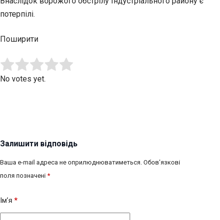
Внаслідок ворожого обстрілу Індустріального району є
потерпілі.
Поширити
Submit Rating
Rate this item:
No votes yet.
Залишити відповідь
Ваша e-mail адреса не оприлюднюватиметься.
Обов’язкові
поля позначені
*
Ім’я
*