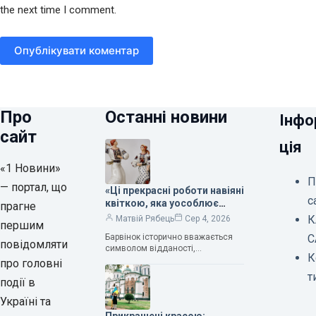
the next time I comment.
Опублікувати коментар
Про
Останні новини
Інфо
сайт
ція
«1 Новини»
П
— портал, що
«Ці прекрасні роботи навіяні
с
квіткою, яка уособлює
прагне
нескінченне кохання», —
К
Матвій Рябець
Сер 4, 2026
першим
зауважила колекціонерка
Барвінок історично вважається
С
Людмила Карпінська-
повідомляти
символом відданості,
Романюк
К
нескінченного кохання
про головні
та тривалого подружнього союзу.
т
події в
Саме тому ця рослина надихала і
продовжує надихати митців на
Україні та