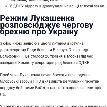
У ДПСУ відразу відреагували на всі ці голосні заяви.
Режим Лукашенка
розповсюджує чергову
брехню про Україну
З офіційною заявою з цього питання виступив
держсекретар Ради безпеки Білорусі Олександр
Вольфович — це сталося 26 травня в Москві під час
засідання Комітету секретарів рад безпеки ОДКБ.
Прибічник Лукашенка почав брехати, що щоденно
білоруські засоби ППО виявляють регулярний перетин
кордону бойовими БпЛА, а також їх падіння на території
РБ.
У деяких випадках це не випадкові інциденти, а намагання