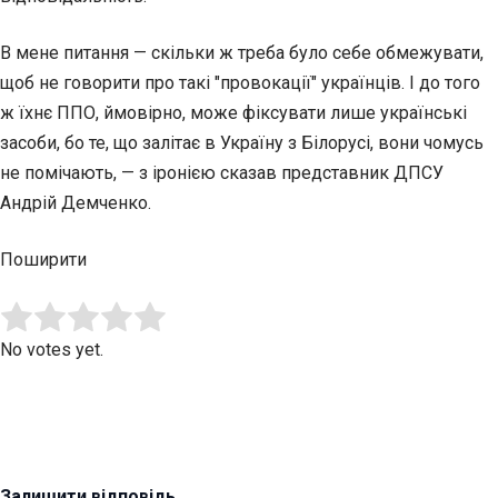
В мене питання — скільки ж треба було себе обмежувати,
щоб не говорити про такі "провокації" українців. І до того
ж їхнє ППО, ймовірно, може фіксувати лише українські
засоби, бо те, що залітає в Україну з Білорусі, вони чомусь
не помічають, — з іронією сказав представник ДПСУ
Андрій Демченко.
Поширити
Submit Rating
Rate this item:
No votes yet.
Залишити відповідь