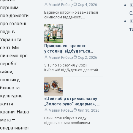
нескінченне кохання», —
К
Матвій Рябець
Сер 4, 2026
першим
зауважила колекціонерка
Барвінок історично вважається
С
Людмила Карпінська-
повідомляти
символом відданості,
Романюк
К
нескінченного кохання
про головні
та тривалого подружнього союзу.
т
події в
Саме тому ця рослина надихала і
продовжує надихати митців на
Україні та
Прикрашені красою:
світі. Ми
у столиці відбудеться
пишемо про
дев’ятий фестиваль
Матвій Рябець
Сер 2, 2026
Bouquet Kyiv Stage
перебіг
З 13 по 16 серпня у Софії
Київській відбудеться дев’ятий
війни,
щорічний фестиваль вишуканих
політику,
мистецтв Bouquet Kyiv Stage. Ця
подія традиційно…
бізнес та
культурне
«Цей набір отримав назву
життя
„Золоте руно“ недарма», —
колекціонерка Людмила
Матвій Рябець
Лип 30, 2026
країни. Наша
Карпінська-Романюк
Ранні літні яблука з саду
мета —
відзначаються особливим
оперативніст
смаком. Як правило, вони
надзвичайно соковиті. Кожна