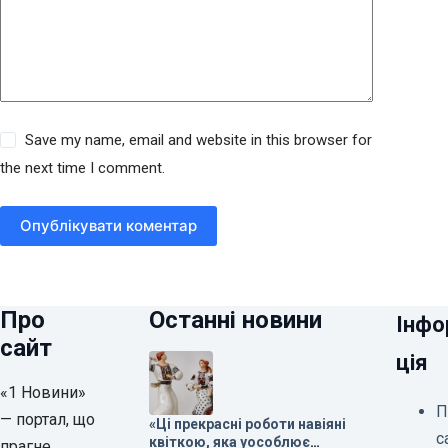
Save my name, email and website in this browser for
the next time I comment.
Опублікувати коментар
Про
Останні новини
Інфо
сайт
ція
«1 Новини»
П
— портал, що
«Ці прекрасні роботи навіяні
с
квіткою, яка уособлює
прагне