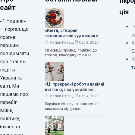
Інфо
сайт
ція
«1 Новини»
П
— портал, що
«Квіти, створені
с
талановитою художницею
прагне
Валентиною Трегубовою,
К
Матвій Рябець
Сер 8, 2026
першим
вражають своєю красою»,
Різновиди троянд, подібно до
С
— колекціонерка Людмила
повідомляти
готелів, класифікуються за
Карпінська-Романюк
К
кількістю зірок. Однак, у
про головні
класифікації квітів їх лише чотири.
т
події в
Критерії оцінки включають
розмір…
Україні та
«Ці прекрасні роботи навіяні
світі. Ми
квіткою, яка уособлює
пишемо про
нескінченне кохання», —
Матвій Рябець
Сер 4, 2026
зауважила колекціонерка
перебіг
Барвінок історично вважається
Людмила Карпінська-
символом відданості,
війни,
Романюк
нескінченного кохання
політику,
та тривалого подружнього союзу.
Саме тому ця рослина надихала і
бізнес та
продовжує надихати митців на
культурне