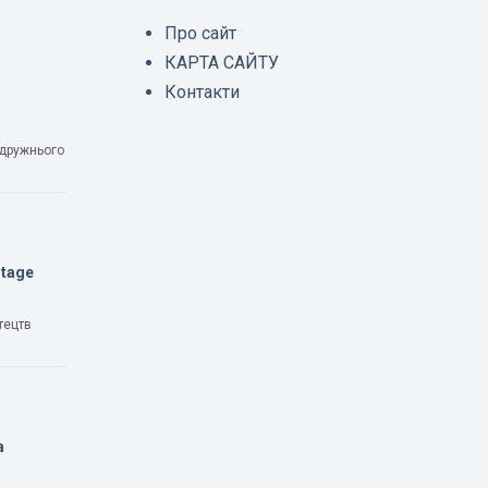
Про сайт
КАРТА САЙТУ
Контакти
одружнього
Stage
тецтв
а