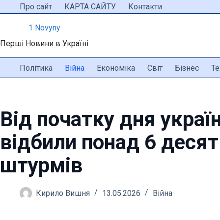
Перейти
Про сайт
КАРТА САЙТУ
Контакти
до
1 Novyny
вмісту
Перші Новини в Україні
Політика
Війна
Економіка
Світ
Бізнес
Те
Від початку дня україн
відбили понад 6 десят
штурмів
Кирило Вишня
13.05.2026
Війна