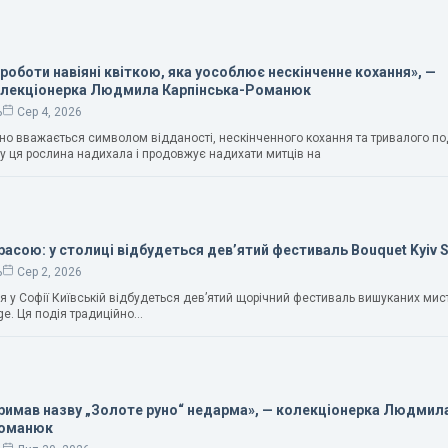
 роботи навіяні квіткою, яка уособлює нескінченне кохання», —
олекціонерка Людмила Карпінська-Романюк
ь
Сер 4, 2026
чно вважається символом відданості, нескінченного кохання та тривалого п
у ця рослина надихала і продовжує надихати митців на
расою: у столиці відбудеться дев’ятий фестиваль Bouquet Kyiv 
ь
Сер 2, 2026
ня у Софії Київській відбудеться дев’ятий щорічний фестиваль вишуканих мис
ge. Ця подія традиційно…
тримав назву „Золоте руно“ недарма», — колекціонерка Людмил
Романюк