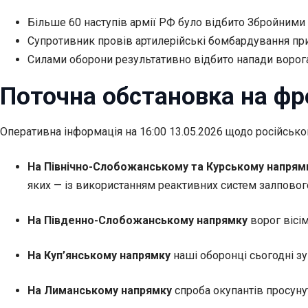
Більше 60 наступів армії РФ було відбито Збройними 
Супротивник провів артилерійські бомбардування при
Силами оборони результативно відбито напади ворога 
Поточна обстановка на фр
Оперативна інформація на 16:00
13.05.2026 щодо російськ
На Північно-Слобожанському та Курському напрям
яких — із використанням реактивних систем залпового
На Південно-Слобожанському напрямку
ворог вісі
На Куп’янському напрямку
наші оборонці сьогодні з
На Лиманському напрямку
спроба окупантів просуну