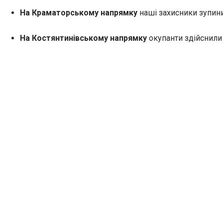
На Краматорському напрямку
наші захисники зупини
На Костянтинівському напрямку
окупанти здійснили 