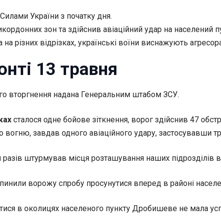
Силами України з початку дня.
кордонних зон та здійснив авіаційний удар на населений п
на різних відрізках, українські воїни виснажують агресора
онті 13 травня
ого вторгнення надана Генеральним штабом ЗСУ.
ках
сталося одне бойове зіткнення, ворог здійснив 47 обстр
 вогню, завдав одного авіаційного удару, застосувавши тр
м разів штурмував місця розташування наших підрозділів в
упинили ворожу спробу просунутися вперед в районі населе
тися в околицях населеного пункту Дробишеве не мала усп