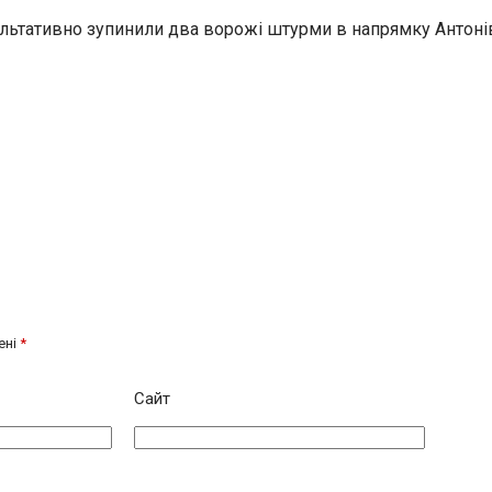
льтативно зупинили два ворожі штурми в напрямку Антоні
ені
*
Сайт