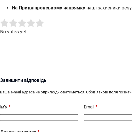
На Придніпровському напрямку
наші захисники резу
Submit Rating
Rate this item:
No votes yet.
Залишити відповідь
Ваша e-mail адреса не оприлюднюватиметься.
Обов’язкові поля познач
Ім’я
*
Email
*