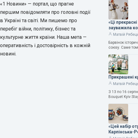
«1 Новини» — портал, що прагне
першим повідомляти про головні події
в Україні та світі. Ми пишемо про
«Ці прекрасні
зауважила к
перебіг війни, політику, бізнес та
Матвій Рябец
культурне життя країни. Наша мета —
Барвінок істори
оперативність і достовірність в кожній
союзу. Саме том
новині.
Прикрашені к
Матвій Рябец
З 13 по 16 серп
Bouquet Kyiv Sta
«Цей набір о
Карпінська-