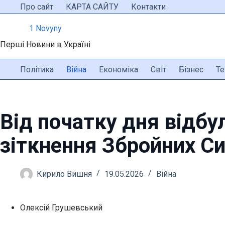
Перейти
Про сайт
КАРТА САЙТУ
Контакти
до
1 Novyny
вмісту
Перші Новини в Україні
Політика
Війна
Економіка
Світ
Бізнес
Те
Від початку дня відбу
зіткнення Збройних Си
Кирило Вишня
19.05.2026
Війна
Олексій Грушевський