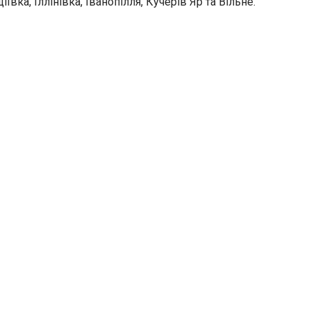
ка, Іллінівка, Іванопілля, Кучерів Яр та Вільне.