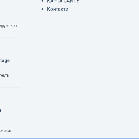
КАРТА САЙТУ
Контакти
одружнього
Stage
тецтв
а
оковиті.