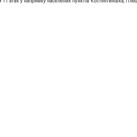
11 атак у напрямку населених пунктів Костянтинівка, Плещіїв