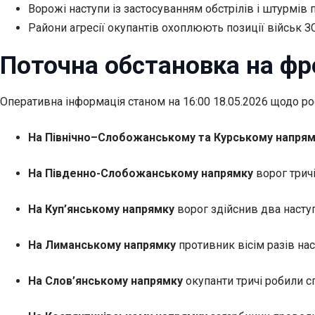
Ворожі наступи із застосуванням обстрілів і штурмів п
Райони агресії окупантів охоплюють позиції військ ЗС
Поточна обстановка на фр
Оперативна
інформація станом на 16:00 18.05.2026 щодо р
На Північно–Слобожанському та Курському напря
На Південно-Слобожанському напрямку
ворог тричі
На Куп’янському напрямку
ворог здійснив два наступ
На Лиманському напрямку
противник вісім разів нас
На Слов’янському напрямку
окупанти тричі робили с