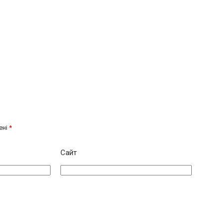
ені
*
Сайт