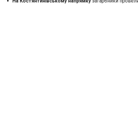
На Костянтинівському напрямку
загарбники провели 