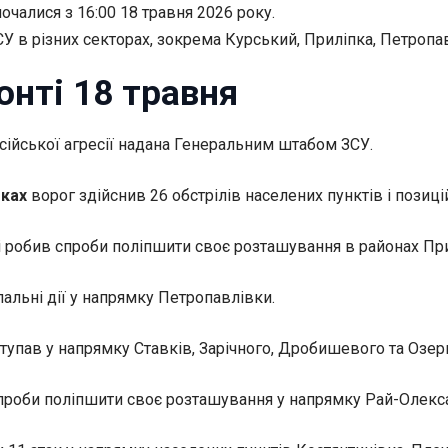
очалися з 16:00 18 травня 2026 року.
У в різних секторах, зокрема Курський, Приліпка, Петропавл
онті 18 травня
осійської агресії надана Генеральним штабом ЗСУ.
мках
ворог здійснив 26 обстрілів населених пунктів і позиці
 робив спроби поліпшити своє розташування в районах Прил
альні дії у напрямку Петропавлівки.
тупав у напрямку Ставків, Зарічного, Дробишевого та Озерн
проби поліпшити своє розташування у напрямку Рай-Олекса