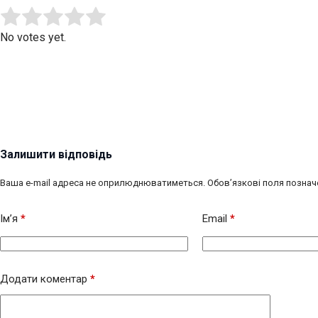
Submit Rating
Rate this item:
No votes yet.
Залишити відповідь
Ваша e-mail адреса не оприлюднюватиметься.
Обов’язкові поля познач
Ім’я
*
Email
*
Додати коментар
*