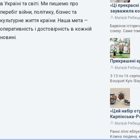
в Україні та світі. Ми пишемо про
«Ці прекрасні
зауважила к
перебіг війни, політику, бізнес та
Матвій Рябец
культурне життя країни. Наша мета —
Барвінок істори
оперативність і достовірність в кожній
союзу. Саме том
новині.
Прикрашені к
Матвій Рябец
З 13 по 16 серп
Bouquet Kyiv Sta
«Цей набір о
Карпінська-
Матвій Рябец
Ранні літні ябл
Кожна людина, м