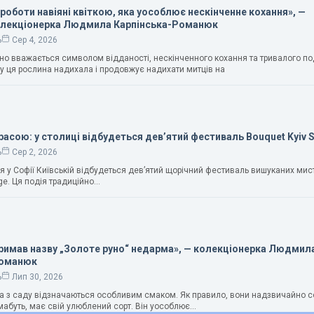
 роботи навіяні квіткою, яка уособлює нескінченне кохання», —
олекціонерка Людмила Карпінська-Романюк
ь
Сер 4, 2026
чно вважається символом відданості, нескінченного кохання та тривалого п
у ця рослина надихала і продовжує надихати митців на
расою: у столиці відбудеться дев’ятий фестиваль Bouquet Kyiv 
ь
Сер 2, 2026
ня у Софії Київській відбудеться дев’ятий щорічний фестиваль вишуканих мис
ge. Ця подія традиційно…
тримав назву „Золоте руно“ недарма», — колекціонерка Людмил
Романюк
ь
Лип 30, 2026
ука з саду відзначаються особливим смаком. Як правило, вони надзвичайно с
абуть, має свій улюблений сорт. Він уособлює…