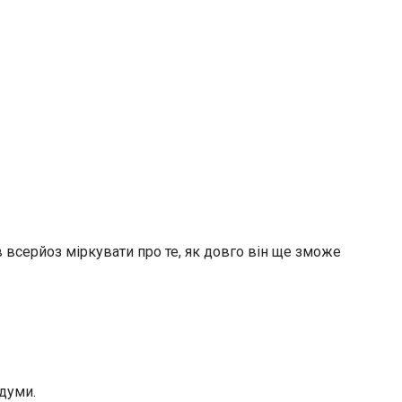
 всерйоз міркувати про те, як довго він ще зможе
адуми.