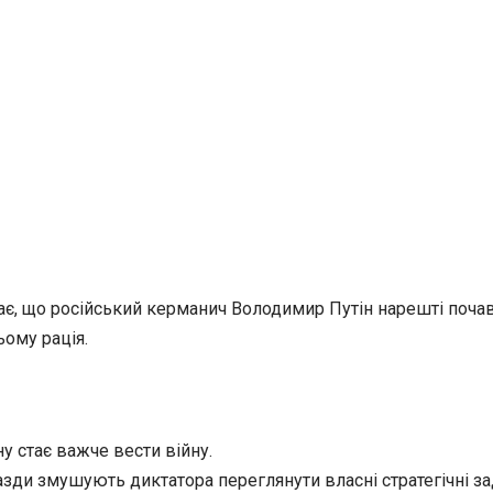
є, що російський керманич Володимир Путін нарешті почав
ьому рація.
у стає важче вести війну.
азди змушують диктатора переглянути власні стратегічні з