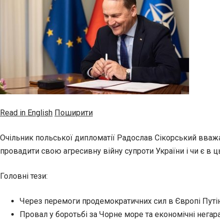
Read in English
Поширити
Очільник польської дипломатії Радослав Сікорський вважа
провадити свою агресивну війну супроти України і чи є в ц
Головні тези:
Через перемоги продемократичних сил в Європі Путін
Провал у боротьбі за Чорне море та економічні негар