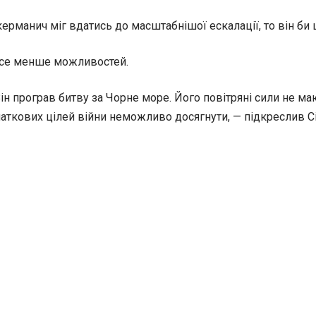
ерманич міг вдатись до масштабнішої ескалації, то він би 
 все менше можливостей.
 Він програв битву за Чорне море. Його повітряні сили не м
чаткових цілей війни неможливо досягнути, — підкреслив С