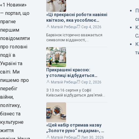
«1 Новини»
П
— портал, що
«Ці прекрасні роботи навіяні
с
квіткою, яка уособлює
прагне
нескінченне кохання», —
К
Матвій Рябець
Сер 4, 2026
першим
зауважила колекціонерка
Барвінок історично вважається
С
Людмила Карпінська-
повідомляти
символом відданості,
Романюк
К
нескінченного кохання
про головні
та тривалого подружнього союзу.
т
події в
Саме тому ця рослина надихала і
продовжує надихати митців на
Україні та
Прикрашені красою:
світі. Ми
у столиці відбудеться
пишемо про
дев’ятий фестиваль
Матвій Рябець
Сер 2, 2026
Bouquet Kyiv Stage
перебіг
З 13 по 16 серпня у Софії
Київській відбудеться дев’ятий
війни,
щорічний фестиваль вишуканих
політику,
мистецтв Bouquet Kyiv Stage. Ця
подія традиційно…
бізнес та
культурне
«Цей набір отримав назву
життя
„Золоте руно“ недарма», —
колекціонерка Людмила
Матвій Рябець
Лип 30, 2026
країни. Наша