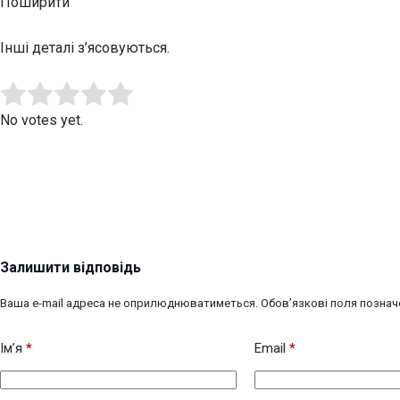
Поширити
Інші деталі з’ясовуються.
Submit Rating
Rate this item:
No votes yet.
Залишити відповідь
Ваша e-mail адреса не оприлюднюватиметься.
Обов’язкові поля познач
Ім’я
*
Email
*