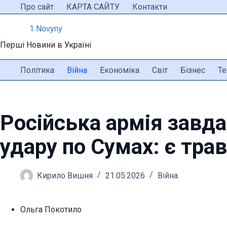
Перейти
Про сайт
КАРТА САЙТУ
Контакти
до
1 Novyny
вмісту
Перші Новини в Україні
Політика
Війна
Економіка
Світ
Бізнес
Те
Російська армія завд
удару по Сумах: є тра
Кирило Вишня
21.05.2026
Війна
Ольга Покотило