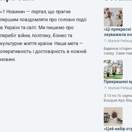
«1 Новини» — портал, що прагне
першим повідомляти про головні події
в Україні та світі. Ми пишемо про
«Ці прекрасні
зауважила к
перебіг війни, політику, бізнес та
Матвій Рябец
культурне життя країни. Наша мета —
Барвінок істори
оперативність і достовірність в кожній
союзу. Саме том
новині.
Прикрашені к
Матвій Рябец
З 13 по 16 серп
Bouquet Kyiv Sta
«Цей набір о