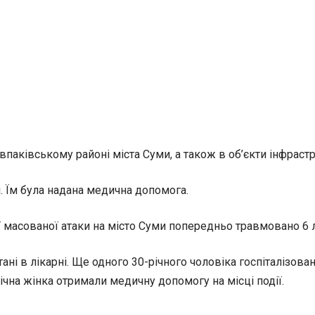
паківському районі міста Суми, а також в об’єкти інфрастр
 Їм була надана медична допомога.
ї масованої атаки на місто Суми попередньо травмовано 6
тані в лікарні. Ще одного 30-річного чоловіка госпіталізов
річна жінка отримали медичну допомогу на місці події.