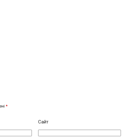
ені
*
Сайт