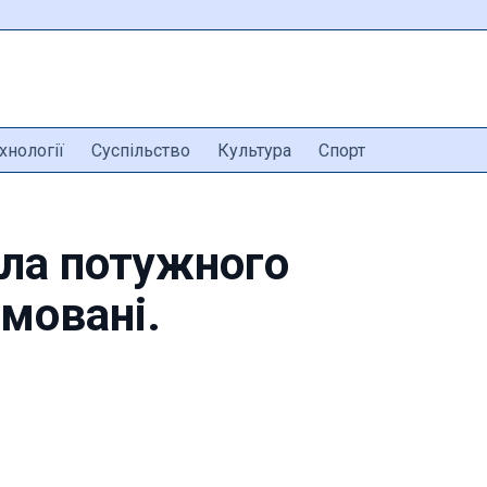
хнології
Суспільство
Культура
Спорт
ала потужного
вмовані.