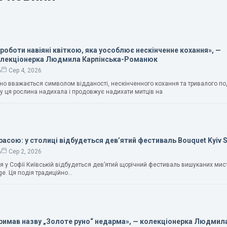
 роботи навіяні квіткою, яка уособлює нескінченне кохання», —
олекціонерка Людмила Карпінська-Романюк
ь
Сер 4, 2026
чно вважається символом відданості, нескінченного кохання та тривалого п
у ця рослина надихала і продовжує надихати митців на
расою: у столиці відбудеться дев’ятий фестиваль Bouquet Kyiv 
ь
Сер 2, 2026
ня у Софії Київській відбудеться дев’ятий щорічний фестиваль вишуканих мис
ge. Ця подія традиційно…
тримав назву „Золоте руно“ недарма», — колекціонерка Людмил