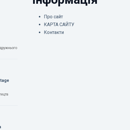
Про сайт
КАРТА САЙТУ
Контакти
одружнього
Stage
тецтв
а