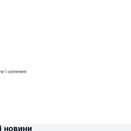
ime I comment.
і новини