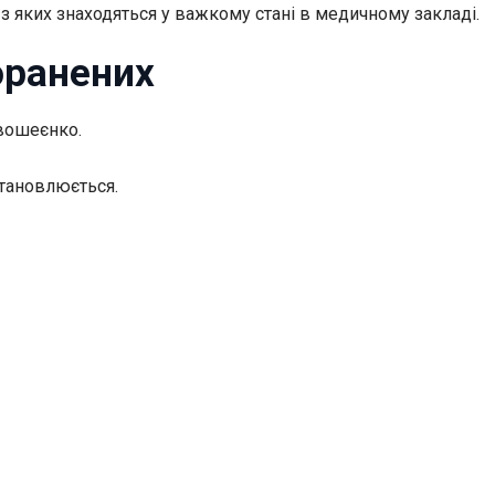
з яких знаходяться у важкому стані в медичному закладі.
оранених
вошеєнко.
становлюється.