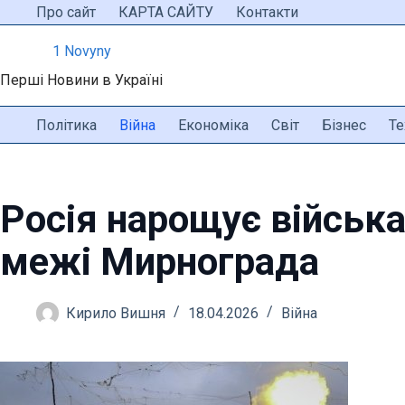
Перейти
Про сайт
КАРТА САЙТУ
Контакти
до
1 Novyny
вмісту
Перші Новини в Україні
Політика
Війна
Економіка
Світ
Бізнес
Те
Росія нарощує війська
межі Мирнограда
Кирило Вишня
18.04.2026
Війна