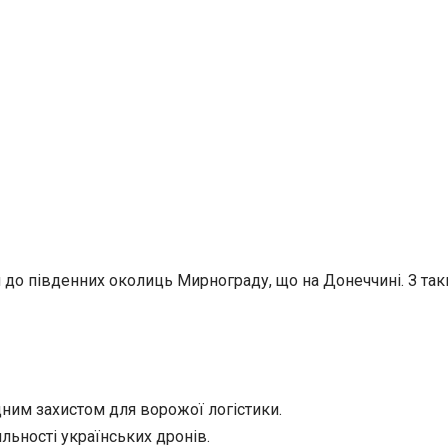
 до південних околиць Мирнограду, що на Донеччині. З та
ним захистом для ворожої логістики.
льності українських дронів.