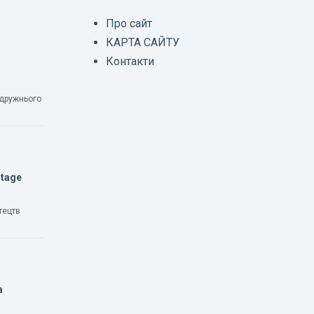
Про сайт
КАРТА САЙТУ
Контакти
одружнього
Stage
тецтв
а