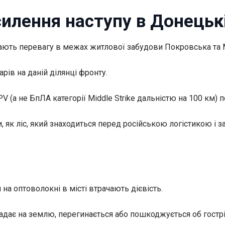
силення наступу в Донецьк
ають перевагу в межах житлової забудови Покровська та М
ів на даній ділянці фронту.
 (а не БпЛА категорії Middle Strike дальністю на 100 км)
 як ліс, який знаходиться перед російською логістикою і 
на оптоволокні в місті втрачають дієвість.
дає на землю, перегинається або пошкоджується об гострі к