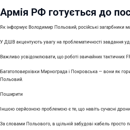
Армія РФ готується до по
Як інформує Володимир Польовий, російські загарбники м
У ДШВ акцентують увагу на проблематичності завдання удар
Важливо усвідомлювати, що роботі звичайних тактичних FPV
Багатоповерхівки Мирнограда і Покровська — вони як гори,
Польовий.
Поширити
Іншою серйозною проблемою є те, що навіть сучасні дрони 
За словами Польового, в щільній забудові кабель просто па