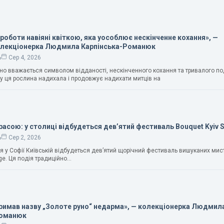
 роботи навіяні квіткою, яка уособлює нескінченне кохання», —
олекціонерка Людмила Карпінська-Романюк
ь
Сер 4, 2026
чно вважається символом відданості, нескінченного кохання та тривалого п
у ця рослина надихала і продовжує надихати митців на
расою: у столиці відбудеться дев’ятий фестиваль Bouquet Kyiv 
ь
Сер 2, 2026
ня у Софії Київській відбудеться дев’ятий щорічний фестиваль вишуканих мис
ge. Ця подія традиційно…
тримав назву „Золоте руно“ недарма», — колекціонерка Людмил
Романюк