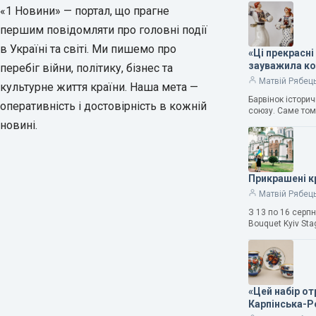
«1 Новини» — портал, що прагне
першим повідомляти про головні події
в Україні та світі. Ми пишемо про
«Ці прекрасні
зауважила к
перебіг війни, політику, бізнес та
Матвій Рябец
культурне життя країни. Наша мета —
Барвінок істори
оперативність і достовірність в кожній
союзу. Саме том
новині.
Прикрашені к
Матвій Рябец
З 13 по 16 серп
Bouquet Kyiv Sta
«Цей набір о
Карпінська-