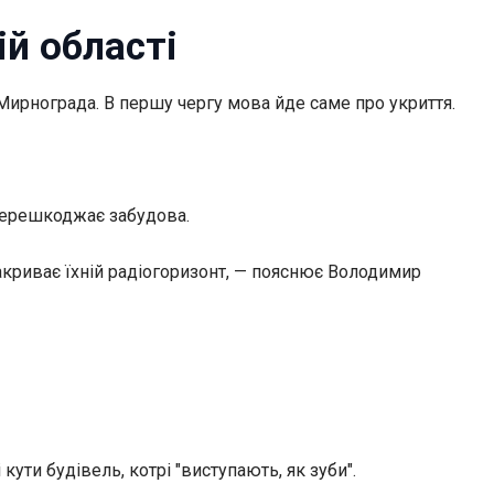
ій
області
ирнограда. В першу чергу мова йде саме про укриття.
 перешкоджає забудова.
закриває їхній радіогоризонт, — пояснює Володимир
ути будівель, котрі "виступають, як зуби".