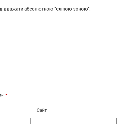
ід вважати абсолютною "сліпою зоною".
ені
*
Сайт