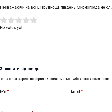
Незважаючи на всі ці труднощі, південь Мирнограда не сл
Submit Rating
Rate this item:
No votes yet.
Залишити відповідь
Ваша e-mail адреса не оприлюднюватиметься.
Обов’язкові поля познач
Ім’я
*
Email
*