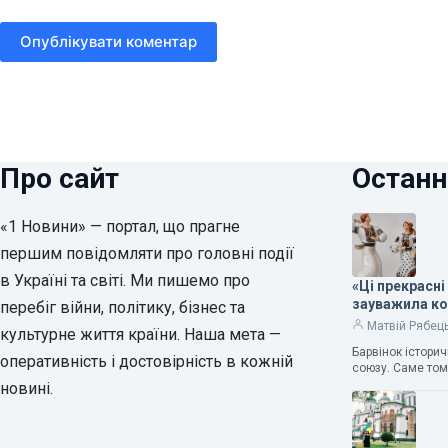
Опублікувати коментар
Про сайт
Останн
«1 Новини» — портал, що прагне
першим повідомляти про головні події
в Україні та світі. Ми пишемо про
«Ці прекрасні
зауважила к
перебіг війни, політику, бізнес та
Матвій Рябец
культурне життя країни. Наша мета —
Барвінок істори
оперативність і достовірність в кожній
союзу. Саме том
новині.