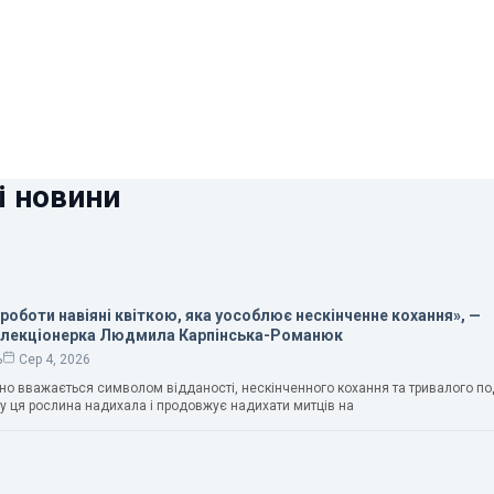
і новини
 роботи навіяні квіткою, яка уособлює нескінченне кохання», —
олекціонерка Людмила Карпінська-Романюк
ь
Сер 4, 2026
чно вважається символом відданості, нескінченного кохання та тривалого п
у ця рослина надихала і продовжує надихати митців на