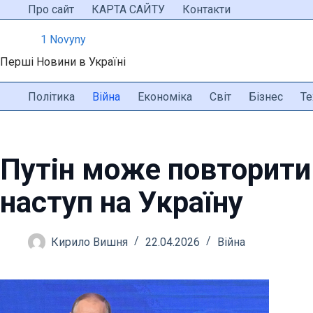
Перейти
Про сайт
КАРТА САЙТУ
Контакти
до
1 Novyny
вмісту
Перші Новини в Україні
Політика
Війна
Економіка
Світ
Бізнес
Те
Путін може повторити
наступ на Україну
Кирило Вишня
22.04.2026
Війна