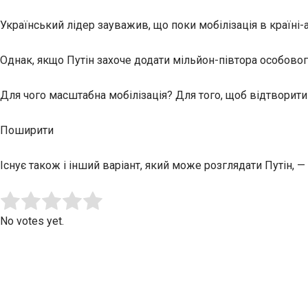
Український лідер зауважив, що поки мобілізація в країні-
Однак, якщо Путін захоче додати мільйон-півтора особового 
Для чого масштабна мобілізація? Для того, щоб відтворити 
Поширити
Існує також і інший варіант, який може розглядати Путін
Submit Rating
Rate this item:
No votes yet.