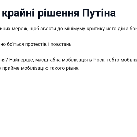
 крайні рішення Путіна
них мереж, щоб звести до мінімуму критику його дій з бок
о боїться протестів і повстань.
? Найперше, масштабна мобілізація в Росії, тобто мобіліза
е прийме мобілізацію такого рівня.