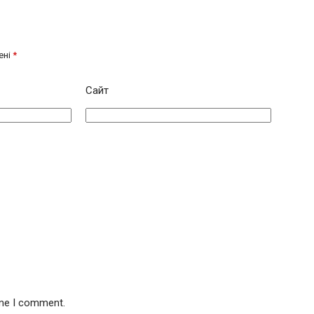
ені
*
Сайт
ime I comment.