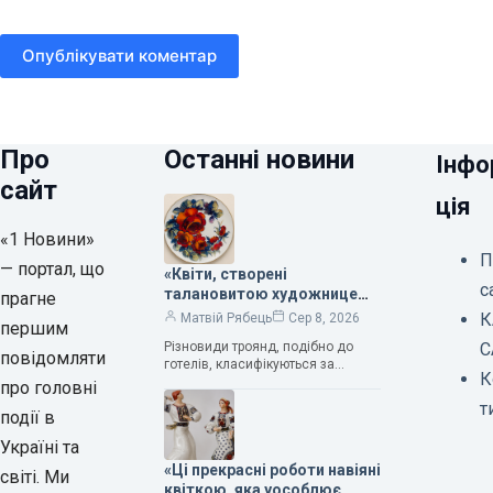
Опублікувати коментар
Про
Останні новини
Інфо
сайт
ція
«1 Новини»
П
— портал, що
«Квіти, створені
с
талановитою художницею
прагне
Валентиною Трегубовою,
К
Матвій Рябець
Сер 8, 2026
першим
вражають своєю красою»,
Різновиди троянд, подібно до
С
— колекціонерка Людмила
повідомляти
готелів, класифікуються за
Карпінська-Романюк
К
кількістю зірок. Однак, у
про головні
класифікації квітів їх лише чотири.
т
події в
Критерії оцінки включають
розмір…
Україні та
«Ці прекрасні роботи навіяні
світі. Ми
квіткою, яка уособлює