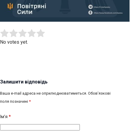
Submit Rating
Rate this item:
No votes yet.
Залишити відповідь
Ваша e-mail адреса не оприлюднюватиметься.
Обов’язкові
поля позначені
*
Ім’я
*