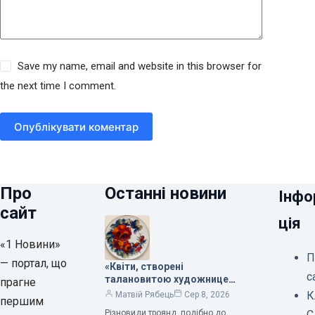
Save my name, email and website in this browser for
the next time I comment.
Опублікувати коментар
Про
Останні новини
Інфо
сайт
ція
«1 Новини»
П
— портал, що
«Квіти, створені
с
талановитою художницею
прагне
Валентиною Трегубовою,
К
Матвій Рябець
Сер 8, 2026
першим
вражають своєю красою»,
Різновиди троянд, подібно до
С