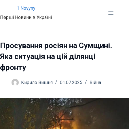
Перейти
1 Novyny
до
Перші Новини в Україні
вмісту
Просування росіян на Сумщині.
Яка ситуація на цій ділянці
фронту
Кирило Вишня
01.07.2025
Війна