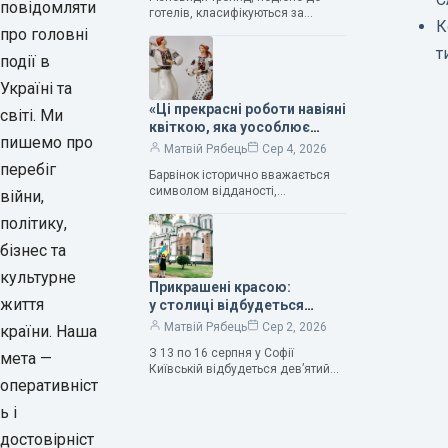
— колекціонерка Людмила
повідомляти
готелів, класифікуються за
Карпінська-Романюк
К
кількістю зірок. Однак, у
про головні
класифікації квітів їх лише чотири.
т
події в
Критерії оцінки включають
розмір…
Україні та
«Ці прекрасні роботи навіяні
світі. Ми
квіткою, яка уособлює
пишемо про
нескінченне кохання», —
Матвій Рябець
Сер 4, 2026
зауважила колекціонерка
перебіг
Барвінок історично вважається
Людмила Карпінська-
символом відданості,
війни,
Романюк
нескінченного кохання
політику,
та тривалого подружнього союзу.
Саме тому ця рослина надихала і
бізнес та
продовжує надихати митців на
культурне
Прикрашені красою:
життя
у столиці відбудеться
дев’ятий фестиваль
Матвій Рябець
Сер 2, 2026
країни. Наша
Bouquet Kyiv Stage
З 13 по 16 серпня у Софії
мета —
Київській відбудеться дев’ятий
оперативніст
щорічний фестиваль вишуканих
мистецтв Bouquet Kyiv Stage. Ця
ь і
подія традиційно…
достовірніст