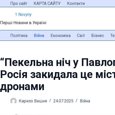
Перейти
Про сайт
КАРТА САЙТУ
Контакти
до
1 Novyny
вмісту
Перші Новини в Україні
Політика
Війна
Економіка
Світ
Бізнес
Те
“Пекельна ніч у Павло
Росія закидала це міс
дронами
Кирило Вишня
24.07.2025
Війна