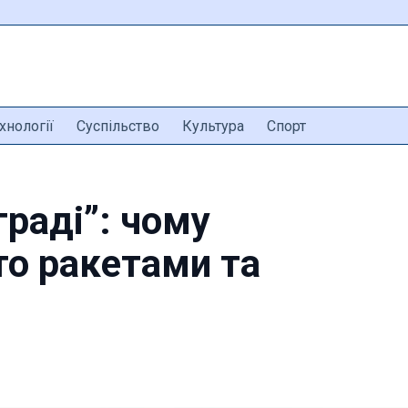
хнології
Суспільство
Культура
Спорт
граді”: чому
то ракетами та