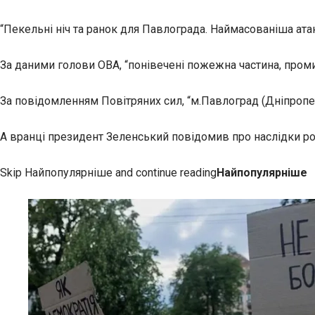
“Пекельні ніч та ранок для Павлограда. Наймасованіша атак
За даними голови ОВА, “понівечені пожежна частина, проми
За повідомленням Повітряних сил, “м.Павлоград (Дніпроп
А вранці президент Зеленський повідомив про наслідки ро
Skip Найпопулярніше and continue reading
Найпопулярніше