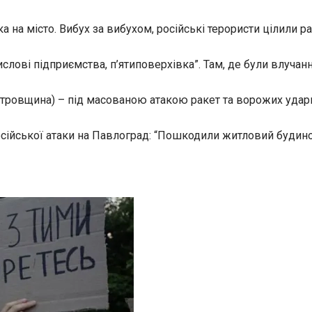
а на місто. Вибух за вибухом, російські терористи цілили р
слові підприємства, п’ятиповерхівка”. Там, де були влучан
етровщина) – під масованою атакою ракет та ворожих удар
сійської атаки на Павлоград: “Пошкодили житловий будино