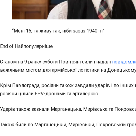
“Мені 16, і я живу так, ніби зараз 1940-ті”
End of Найпопулярніше
Станом на 9 ранку суботи Повітряні сили і надалі
повідомля
важливим містом для армійської логістики на Донецькому
Крім Павлограда, росіяни також завдали ударів і по інших
росіяни цілили FPV-дронами та артилерією.
Ударів також зазнали Марганецька, Мирівська та Покровс
Також били по Марганецькій, Мирівській, Покровській гро