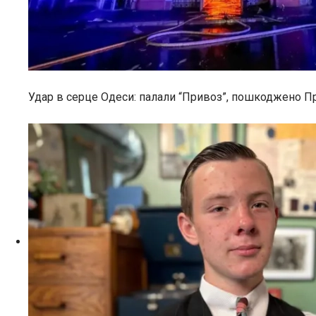
Удар в серце Одеси: палали “Привоз”, пошкоджено П