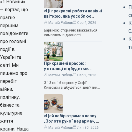
«1 Новини»
П
— портал, що
«Ці прекрасні роботи навіяні
с
квіткою, яка уособлює
прагне
нескінченне кохання», —
К
Матвій Рябець
Сер 4, 2026
першим
зауважила колекціонерка
Барвінок історично вважається
С
Людмила Карпінська-
повідомляти
символом відданості,
Романюк
К
нескінченного кохання
про головні
та тривалого подружнього союзу.
т
події в
Саме тому ця рослина надихала і
продовжує надихати митців на
Україні та
Прикрашені красою:
світі. Ми
у столиці відбудеться
пишемо про
дев’ятий фестиваль
Матвій Рябець
Сер 2, 2026
Bouquet Kyiv Stage
перебіг
З 13 по 16 серпня у Софії
Київській відбудеться дев’ятий
війни,
щорічний фестиваль вишуканих
політику,
мистецтв Bouquet Kyiv Stage. Ця
подія традиційно…
бізнес та
культурне
«Цей набір отримав назву
життя
„Золоте руно“ недарма», —
колекціонерка Людмила
Матвій Рябець
Лип 30, 2026
країни. Наша
Карпінська-Романюк