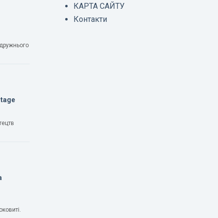
КАРТА САЙТУ
Контакти
одружнього
Stage
тецтв
а
оковиті.