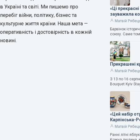
в Україні та світі. Ми пишемо про
«Ці прекрасні
зауважила к
перебіг війни, політику, бізнес та
Матвій Рябец
культурне життя країни. Наша мета —
Барвінок істори
оперативність і достовірність в кожній
союзу. Саме том
новині.
Прикрашені к
Матвій Рябец
З 13 по 16 серп
Bouquet Kyiv Sta
«Цей набір о
Карпінська-
Матвій Рябец
Ранні літні ябл
Кожна людина, м