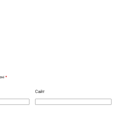
ені
*
Сайт