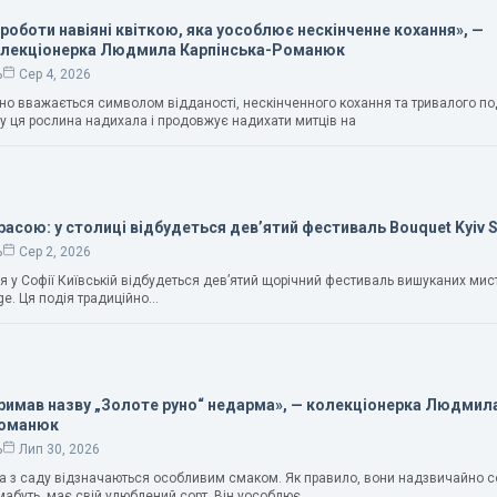
 роботи навіяні квіткою, яка уособлює нескінченне кохання», —
олекціонерка Людмила Карпінська-Романюк
ь
Сер 4, 2026
чно вважається символом відданості, нескінченного кохання та тривалого п
у ця рослина надихала і продовжує надихати митців на
расою: у столиці відбудеться дев’ятий фестиваль Bouquet Kyiv 
ь
Сер 2, 2026
ня у Софії Київській відбудеться дев’ятий щорічний фестиваль вишуканих мис
ge. Ця подія традиційно…
тримав назву „Золоте руно“ недарма», — колекціонерка Людмил
Романюк
ь
Лип 30, 2026
ука з саду відзначаються особливим смаком. Як правило, вони надзвичайно с
абуть, має свій улюблений сорт. Він уособлює…