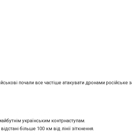
йськові почали все частіше атакувати дронами російське за
айбутнім українським контрнаступам.
ідстані більше 100 км від лінії зіткнення.