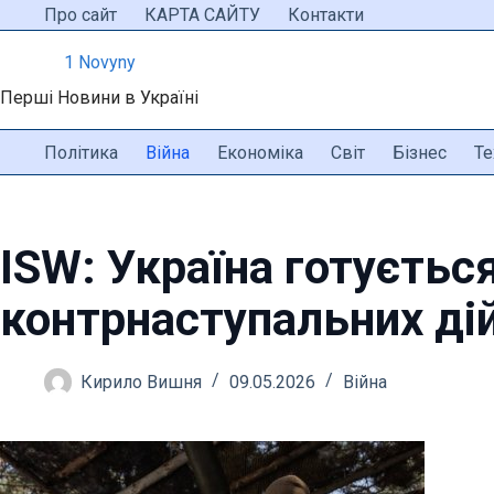
Перейти
Про сайт
КАРТА САЙТУ
Контакти
до
1 Novyny
вмісту
Перші Новини в Україні
Політика
Війна
Економіка
Світ
Бізнес
Те
ISW: Україна готуєтьс
контрнаступальних дій
Кирило Вишня
09.05.2026
Війна