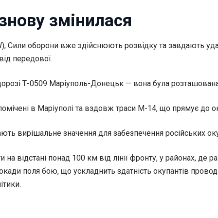
 знову змінилася
ISW), Сили оборони вже здійснюють розвідку та завдають у
від передової.
орозі Т-0509 Маріуполь-Донецьк — вона була розташована з
помічені в Маріуполі та вздовж траси М-14, що прямує до о
 мають вирішальне значення для забезпечення російських оку
на відстані понад 100 км від лінії фронту, у районах, де 
окади поля бою, що ускладнить здатність окупантів проводи
ітики.