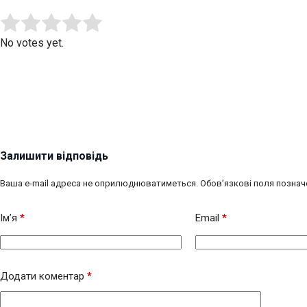
Submit Rating
Rate this item:
No votes yet.
Залишити відповідь
Ваша e-mail адреса не оприлюднюватиметься.
Обов’язкові поля познач
Ім’я
*
Email
*
Додати коментар
*