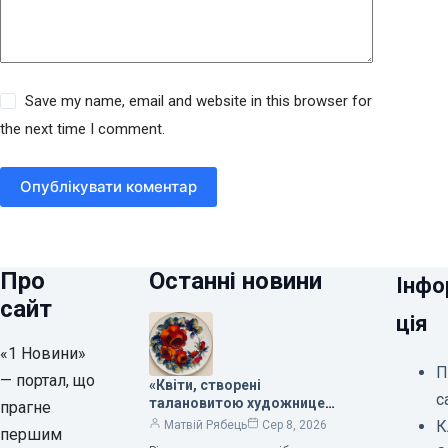
Save my name, email and website in this browser for
the next time I comment.
Опублікувати коментар
Про
Останні новини
Інфо
сайт
ція
«1 Новини»
П
— портал, що
«Квіти, створені
с
талановитою художницею
прагне
Валентиною Трегубовою,
К
Матвій Рябець
Сер 8, 2026
першим
вражають своєю красою»,