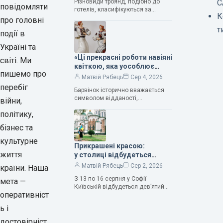
Різновиди троянд, подібно до
С
— колекціонерка Людмила
повідомляти
готелів, класифікуються за
Карпінська-Романюк
К
кількістю зірок. Однак, у
про головні
класифікації квітів їх лише чотири.
т
події в
Критерії оцінки включають
розмір…
Україні та
«Ці прекрасні роботи навіяні
світі. Ми
квіткою, яка уособлює
пишемо про
нескінченне кохання», —
Матвій Рябець
Сер 4, 2026
зауважила колекціонерка
перебіг
Барвінок історично вважається
Людмила Карпінська-
символом відданості,
війни,
Романюк
нескінченного кохання
політику,
та тривалого подружнього союзу.
Саме тому ця рослина надихала і
бізнес та
продовжує надихати митців на
культурне
Прикрашені красою:
життя
у столиці відбудеться
дев’ятий фестиваль
Матвій Рябець
Сер 2, 2026
країни. Наша
Bouquet Kyiv Stage
З 13 по 16 серпня у Софії
мета —
Київській відбудеться дев’ятий
оперативніст
щорічний фестиваль вишуканих
мистецтв Bouquet Kyiv Stage. Ця
ь і
подія традиційно…
достовірніст