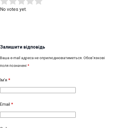
Submit Rating
Rate this item:
No votes yet.
Залишити відповідь
Ваша e-mail адреса не оприлюднюватиметься.
Обов’язкові
поля позначені
*
Ім’я
*
Email
*