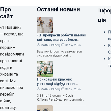
Про
Останні новини
Інфо
сайт
ція
«1 Новини»
П
— портал, що
«Ці прекрасні роботи навіяні
с
квіткою, яка уособлює
прагне
нескінченне кохання», —
К
Матвій Рябець
Сер 4, 2026
першим
зауважила колекціонерка
Барвінок історично вважається
С
Людмила Карпінська-
повідомляти
символом відданості,
Романюк
К
нескінченного кохання
про головні
та тривалого подружнього союзу.
т
події в
Саме тому ця рослина надихала і
продовжує надихати митців на
Україні та
Прикрашені красою:
світі. Ми
у столиці відбудеться
пишемо про
дев’ятий фестиваль
Матвій Рябець
Сер 2, 2026
Bouquet Kyiv Stage
перебіг
З 13 по 16 серпня у Софії
Київській відбудеться дев’ятий
війни,
щорічний фестиваль вишуканих
політику,
мистецтв Bouquet Kyiv Stage. Ця