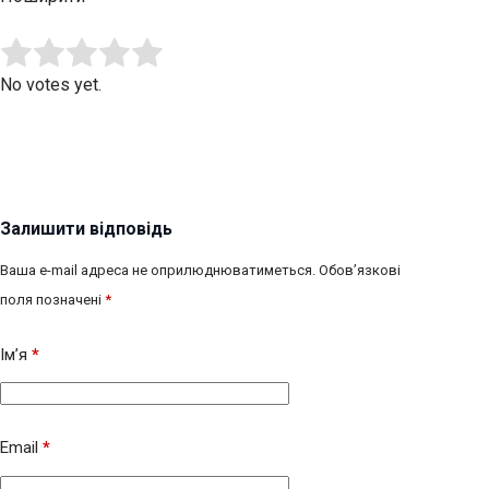
Submit Rating
Rate this item:
No votes yet.
Залишити відповідь
Ваша e-mail адреса не оприлюднюватиметься.
Обов’язкові
поля позначені
*
Ім’я
*
Email
*