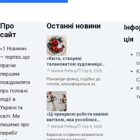
Про
Останні новини
Інфо
сайт
ція
«1 Новини»
П
— портал, що
«Квіти, створені
с
талановитою художницею
прагне
Валентиною Трегубовою,
К
Матвій Рябець
Сер 8, 2026
першим
вражають своєю красою»,
Різновиди троянд, подібно до
С
— колекціонерка Людмила
повідомляти
готелів, класифікуються за
Карпінська-Романюк
К
кількістю зірок. Однак, у
про головні
класифікації квітів їх лише чотири.
т
події в
Критерії оцінки включають
розмір…
Україні та
«Ці прекрасні роботи навіяні
світі. Ми
квіткою, яка уособлює
пишемо про
нескінченне кохання», —
Матвій Рябець
Сер 4, 2026
зауважила колекціонерка
перебіг
Барвінок історично вважається
Людмила Карпінська-
символом відданості,