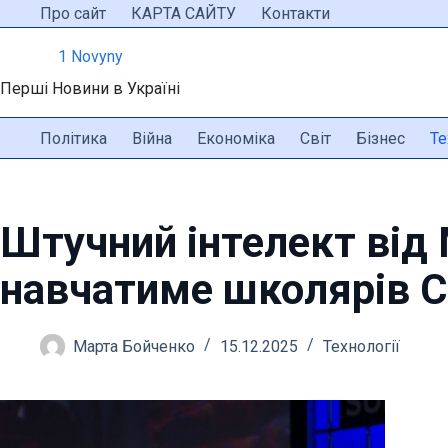
Перейти
Про сайт
КАРТА САЙТУ
Контакти
до
1 Novyny
вмісту
Перші Новини в Україні
Політика
Війна
Економіка
Світ
Бізнес
Те
Штучний інтелект від
навчатиме школярів С
Марта Бойченко
15.12.2025
Технології