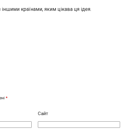
іншими країнами, яким цікава ця ідея.
ені
*
Сайт