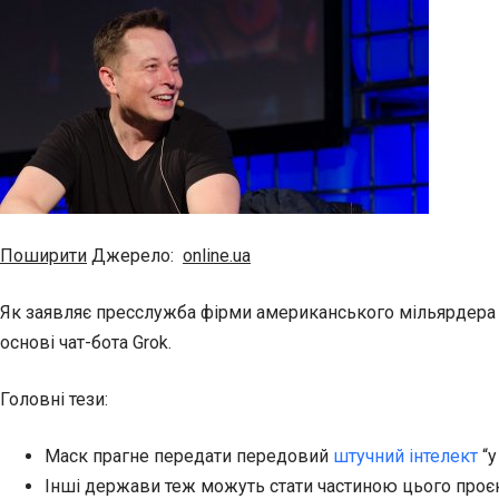
Поширити
Джерело:
online.ua
Як заявляє пресслужба фірми американського мільярдер
основі чат-бота Grok.
Головні тези:
Маск прагне передати передовий
штучний інтелект
“у
Інші держави теж можуть стати частиною цього проєк