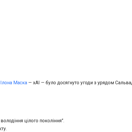
а
Ілона Маска
— xAI — було досягнуто угоди з урядом Сальва
 володіння цілого покоління”.
ту.