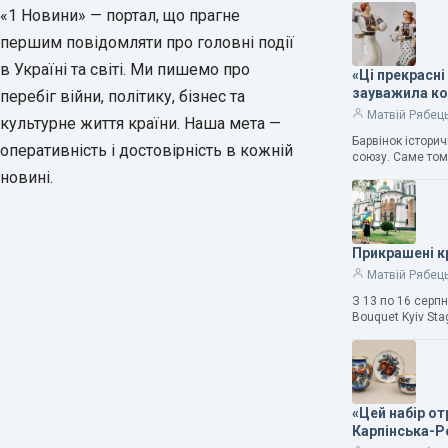
«1 Новини» — портал, що прагне
першим повідомляти про головні події
в Україні та світі. Ми пишемо про
«Ці прекрасні
зауважила к
перебіг війни, політику, бізнес та
Матвій Рябец
культурне життя країни. Наша мета —
Барвінок істори
оперативність і достовірність в кожній
союзу. Саме том
новині.
Прикрашені к
Матвій Рябец
З 13 по 16 серп
Bouquet Kyiv Sta
«Цей набір о
Карпінська-