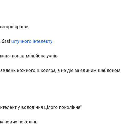
риторії країни.
 базі
штучного інтелекту
.
ання понад мільйона учнів.
ікавлень кожного школяра, а не діє за єдиним шаблоном
телект у володіння цілого покоління".
я нових поколінь.