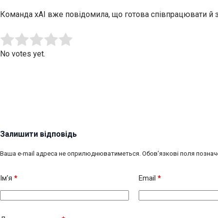
Команда xAI вже повідомила, що готова співпрацювати й з 
Submit Rating
Rate this item:
No votes yet.
Залишити відповідь
Ваша e-mail адреса не оприлюднюватиметься.
Обов’язкові поля познач
Ім’я
*
Email
*