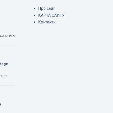
Про сайт
КАРТА САЙТУ
Контакти
одружнього
Stage
тецтв
а