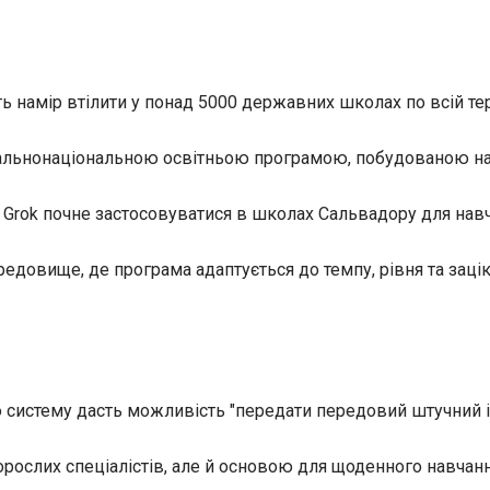
ть намір втілити у понад 5000 державних школах по
всій те
гальнонаціональною освітньою програмою, побудованою на
в Grok почне застосовуватися в школах Сальвадору для навч
редовище, де програма адаптується до темпу, рівня та зац
 систему дасть можливість "передати передовий штучний ін
рослих спеціалістів, але й основою для щоденного навчанн