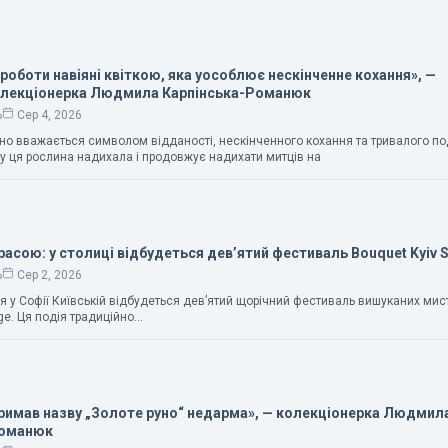
 роботи навіяні квіткою, яка уособлює нескінченне кохання», —
олекціонерка Людмила Карпінська-Романюк
ь
Сер 4, 2026
чно вважається символом відданості, нескінченного кохання та тривалого п
у ця рослина надихала і продовжує надихати митців на
расою: у столиці відбудеться дев’ятий фестиваль Bouquet Kyiv 
ь
Сер 2, 2026
ня у Софії Київській відбудеться дев’ятий щорічний фестиваль вишуканих мис
ge. Ця подія традиційно…
тримав назву „Золоте руно“ недарма», — колекціонерка Людмил
Романюк