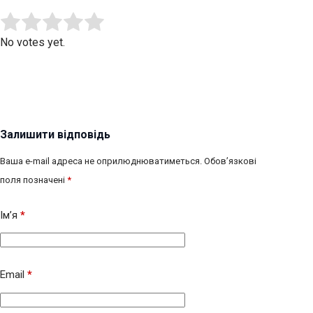
Submit Rating
Rate this item:
No votes yet.
Залишити відповідь
Ваша e-mail адреса не оприлюднюватиметься.
Обов’язкові
поля позначені
*
Ім’я
*
Email
*