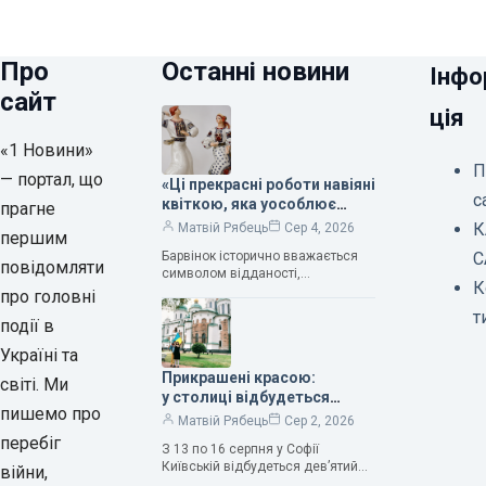
Про
Останні новини
Інфо
сайт
ція
«1 Новини»
П
— портал, що
«Ці прекрасні роботи навіяні
с
квіткою, яка уособлює
прагне
нескінченне кохання», —
К
Матвій Рябець
Сер 4, 2026
першим
зауважила колекціонерка
Барвінок історично вважається
С
Людмила Карпінська-
повідомляти
символом відданості,
Романюк
К
нескінченного кохання
про головні
та тривалого подружнього союзу.
т
події в
Саме тому ця рослина надихала і
продовжує надихати митців на
Україні та
Прикрашені красою:
світі. Ми
у столиці відбудеться
пишемо про
дев’ятий фестиваль
Матвій Рябець
Сер 2, 2026
Bouquet Kyiv Stage
перебіг
З 13 по 16 серпня у Софії
Київській відбудеться дев’ятий
війни,
щорічний фестиваль вишуканих