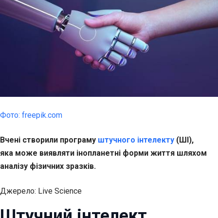
Фото: freepik.com
Вчені створили програму
штучного інтелекту
(ШІ),
яка може виявляти інопланетні форми життя шляхом
аналізу фізичних зразків.
Джерело: Live Science
Штучний інтелект