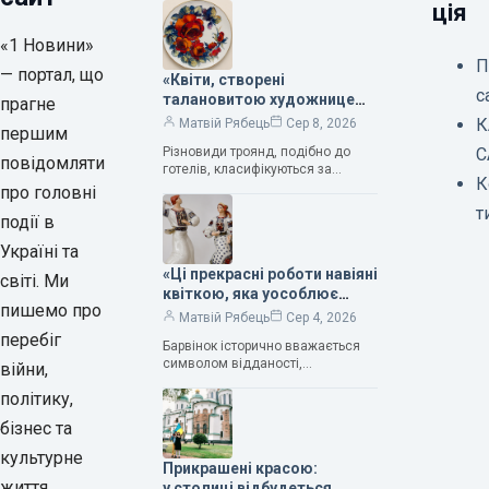
ція
«1 Новини»
П
— портал, що
«Квіти, створені
с
талановитою художницею
прагне
Валентиною Трегубовою,
К
Матвій Рябець
Сер 8, 2026
першим
вражають своєю красою»,
Різновиди троянд, подібно до
С
— колекціонерка Людмила
повідомляти
готелів, класифікуються за
Карпінська-Романюк
К
кількістю зірок. Однак, у
про головні
класифікації квітів їх лише чотири.
т
події в
Критерії оцінки включають
розмір…
Україні та
«Ці прекрасні роботи навіяні
світі. Ми
квіткою, яка уособлює
пишемо про
нескінченне кохання», —
Матвій Рябець
Сер 4, 2026
зауважила колекціонерка
перебіг
Барвінок історично вважається
Людмила Карпінська-
символом відданості,
війни,
Романюк
нескінченного кохання
політику,
та тривалого подружнього союзу.
Саме тому ця рослина надихала і
бізнес та
продовжує надихати митців на
культурне
Прикрашені красою:
життя
у столиці відбудеться