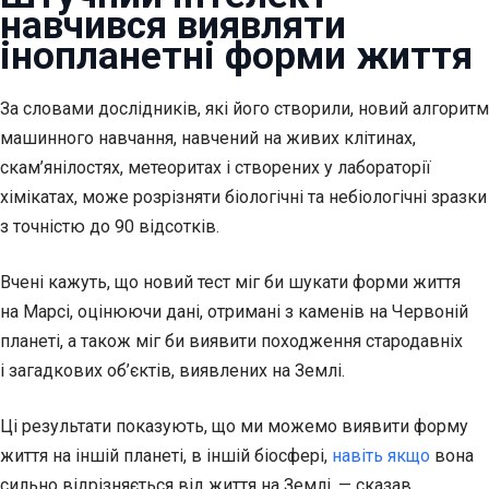
навчився виявляти
інопланетні форми життя
За словами дослідників, які його створили, новий алгоритм
машинного навчання, навчений на живих клітинах,
скам’янілостях, метеоритах і створених у лабораторії
хімікатах, може розрізняти біологічні та небіологічні зразки
з точністю до 90 відсотків.
Вчені кажуть, що
новий тест міг би шукати форми життя
на Марсі, оцінюючи дані, отримані з каменів на Червоній
планеті, а також міг би виявити походження стародавніх
і загадкових об’єктів, виявлених на Землі.
Ці результати показують, що ми можемо виявити форму
життя на іншій планеті, в іншій біосфері,
навіть якщо
вона
сильно відрізняється від життя на Землі, — сказав