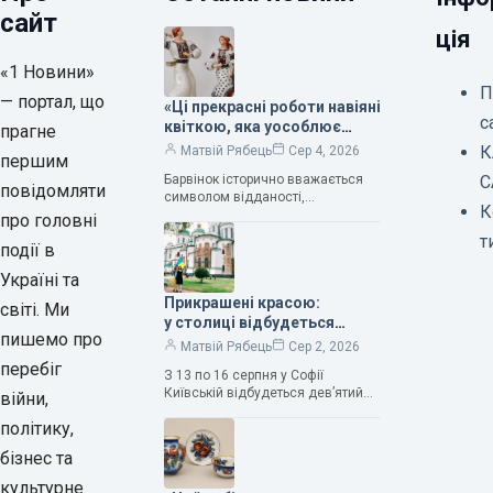
сайт
ція
«1 Новини»
П
— портал, що
«Ці прекрасні роботи навіяні
с
квіткою, яка уособлює
прагне
нескінченне кохання», —
К
Матвій Рябець
Сер 4, 2026
першим
зауважила колекціонерка
Барвінок історично вважається
С
Людмила Карпінська-
повідомляти
символом відданості,
Романюк
К
нескінченного кохання
про головні
та тривалого подружнього союзу.
т
події в
Саме тому ця рослина надихала і
продовжує надихати митців на
Україні та
Прикрашені красою:
світі. Ми
у столиці відбудеться
пишемо про
дев’ятий фестиваль
Матвій Рябець
Сер 2, 2026
Bouquet Kyiv Stage
перебіг
З 13 по 16 серпня у Софії
Київській відбудеться дев’ятий
війни,
щорічний фестиваль вишуканих
політику,
мистецтв Bouquet Kyiv Stage. Ця
подія традиційно…
бізнес та
культурне