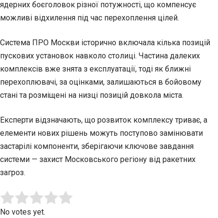
ядерних боєголовок різної потужності, що компенсує
можливі відхилення під час перехоплення цілей.
Система ПРО Москви історично включала кілька позицій
пускових установок навколо столиці. Частина далеких
комплексів вже знята з експлуатації, тоді як ближні
перехоплювачі, за оцінками, залишаються в бойовому
стані та розміщені на низці позицій довкола міста.
Експерти відзначають, що розвиток комплексу триває, а
елементи нових рішень можуть поступово замінювати
застарілі компоненти, зберігаючи ключове завдання
системи — захист Московського регіону від ракетних
загроз.
Submit Rating
Rate this item:
No votes yet.