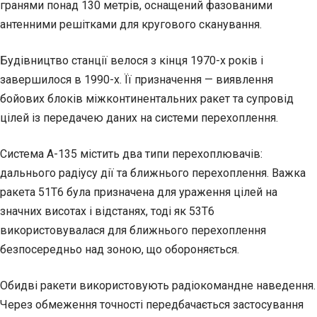
гранями понад 130 метрів, оснащений фазованими
антенними решітками для кругового сканування.
Будівництво станції велося з кінця 1970-х років і
завершилося в 1990-х. Її призначення — виявлення
бойових блоків міжконтинентальних ракет та супровід
цілей із передачею даних на системи перехоплення.
Система А-135 містить два типи перехоплювачів:
дальнього радіусу дії та ближнього перехоплення. Важка
ракета 51Т6 була призначена для ураження цілей на
значних висотах і відстанях, тоді як 53Т6
використовувалася для ближнього перехоплення
безпосередньо над зоною, що обороняється.
Обидві ракети використовують радіокомандне наведення.
Через обмеження точності передбачається застосування