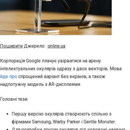
Поширити
Джерело:
online.ua
Корпорація Google планує увірватися на арену
інтелектуальних окулярів одразу з двох векторів. Мова
йде про
спрощений варіант без екранів, а також
надпотужну модель з AR-дисплеями.
Головні тези:
Першу версію окулярів створюють спільно з
фірмами Samsung, Warby Parker і Gentle Monster.
Для розробки других окулярів під кодовою назвою