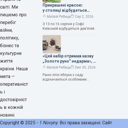
Прикрашені красою:
світі. Ми
у столиці відбудеться
пишемо про
дев’ятий фестиваль
Матвій Рябець
Сер 2, 2026
Bouquet Kyiv Stage
перебіг
З 13 по 16 серпня у Софії
Київській відбудеться дев’ятий
війни,
щорічний фестиваль вишуканих
політику,
мистецтв Bouquet Kyiv Stage. Ця
подія традиційно…
бізнес та
культурне
«Цей набір отримав назву
життя
„Золоте руно“ недарма», —
колекціонерка Людмила
Матвій Рябець
Лип 30, 2026
країни. Наша
Карпінська-Романюк
Ранні літні яблука з саду
мета —
відзначаються особливим
оперативніст
смаком. Як правило, вони
надзвичайно соковиті. Кожна
ь і
людина, мабуть, має свій
улюблений сорт. Він уособлює…
достовірніст
ь в кожній
новині.
Copyright © 2025 -
1 Novyny
. Всі права захищені. Сайт