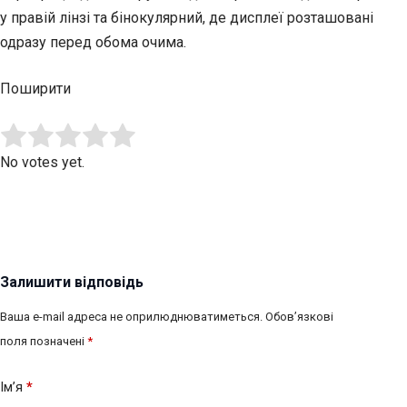
у правій лінзі та бінокулярний, де дисплеї розташовані
одразу перед обома очима.
Поширити
Submit Rating
Rate this item:
No votes yet.
Залишити відповідь
Ваша e-mail адреса не оприлюднюватиметься.
Обов’язкові
поля позначені
*
Ім’я
*