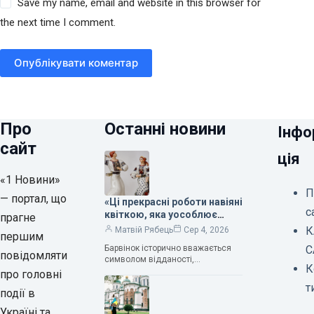
Save my name, email and website in this browser for
the next time I comment.
Опублікувати коментар
Про
Останні новини
Інфо
сайт
ція
«1 Новини»
П
— портал, що
«Ці прекрасні роботи навіяні
с
квіткою, яка уособлює
прагне
нескінченне кохання», —
К
Матвій Рябець
Сер 4, 2026
першим
зауважила колекціонерка
Барвінок історично вважається
С
Людмила Карпінська-
повідомляти
символом відданості,
Романюк
К
нескінченного кохання
про головні
та тривалого подружнього союзу.
т
події в
Саме тому ця рослина надихала і
продовжує надихати митців на
Україні та