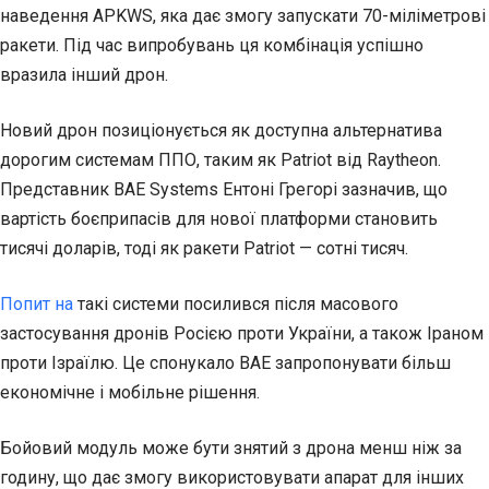
наведення APKWS, яка дає змогу запускати 70-міліметрові
ракети. Під час випробувань ця комбінація успішно
вразила інший дрон.
Новий дрон позиціонується як доступна альтернатива
дорогим системам ППО, таким як Patriot від Raytheon.
Представник BAE Systems Ентоні Грегорі зазначив, що
вартість боєприпасів для нової платформи становить
тисячі доларів, тоді як ракети Patriot — сотні тисяч.
Попит на
такі системи посилився після масового
застосування дронів Росією проти України, а також Іраном
проти Ізраїлю. Це спонукало BAE запропонувати більш
економічне і мобільне рішення.
Бойовий модуль може бути знятий з дрона менш ніж за
годину, що дає змогу використовувати апарат для інших