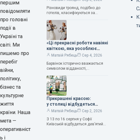
К
першим
вражають своєю красою»,
Різновиди троянд, подібно до
С
— колекціонерка Людмила
повідомляти
готелів, класифікуються за
Карпінська-Романюк
К
кількістю зірок. Однак, у
про головні
класифікації квітів їх лише чотири.
т
події в
Критерії оцінки включають
розмір…
Україні та
«Ці прекрасні роботи навіяні
світі. Ми
квіткою, яка уособлює
пишемо про
нескінченне кохання», —
Матвій Рябець
Сер 4, 2026
зауважила колекціонерка
перебіг
Барвінок історично вважається
Людмила Карпінська-
символом відданості,
війни,
Романюк
нескінченного кохання
політику,
та тривалого подружнього союзу.
Саме тому ця рослина надихала і
бізнес та
продовжує надихати митців на
культурне
Прикрашені красою:
життя
у столиці відбудеться
дев’ятий фестиваль
Матвій Рябець
Сер 2, 2026
країни. Наша
Bouquet Kyiv Stage
З 13 по 16 серпня у Софії
мета —
Київській відбудеться дев’ятий
оперативніст
щорічний фестиваль вишуканих
мистецтв Bouquet Kyiv Stage. Ця
ь і
подія традиційно…