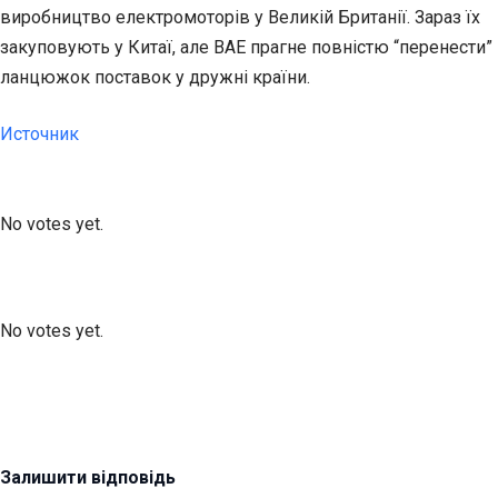
виробництво електромоторів у Великій Британії. Зараз їх
закуповують у Китаї, але BAE прагне повністю “перенести”
ланцюжок поставок у дружні країни.
Источник
Submit Rating
Rate this item:
No votes yet.
Submit Rating
Rate this item:
No votes yet.
Залишити відповідь