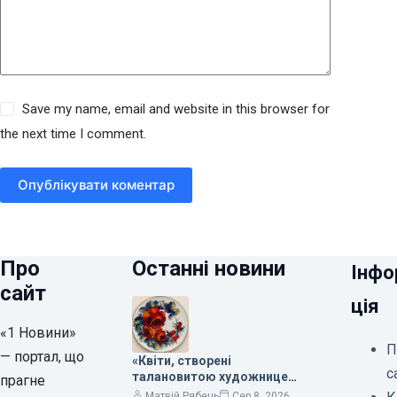
Save my name, email and website in this browser for
the next time I comment.
Опублікувати коментар
Про
Останні новини
Інфо
сайт
ція
«1 Новини»
П
— портал, що
«Квіти, створені
с
талановитою художницею
прагне
Валентиною Трегубовою,
Матвій Рябець
Сер 8, 2026