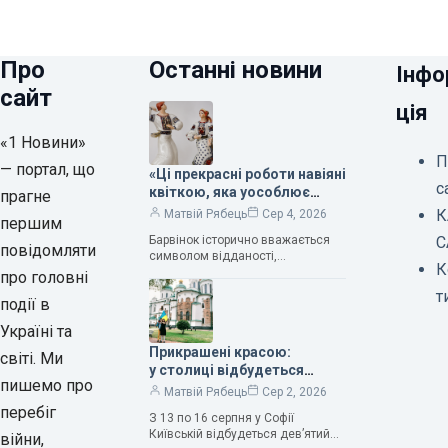
Про
Останні новини
Інфо
сайт
ція
«1 Новини»
П
— портал, що
«Ці прекрасні роботи навіяні
с
квіткою, яка уособлює
прагне
нескінченне кохання», —
К
Матвій Рябець
Сер 4, 2026
першим
зауважила колекціонерка
Барвінок історично вважається
С
Людмила Карпінська-
повідомляти
символом відданості,
Романюк
К
нескінченного кохання
про головні
та тривалого подружнього союзу.
т
події в
Саме тому ця рослина надихала і
продовжує надихати митців на
Україні та
Прикрашені красою:
світі. Ми
у столиці відбудеться
пишемо про
дев’ятий фестиваль
Матвій Рябець
Сер 2, 2026
Bouquet Kyiv Stage
перебіг
З 13 по 16 серпня у Софії
Київській відбудеться дев’ятий
війни,