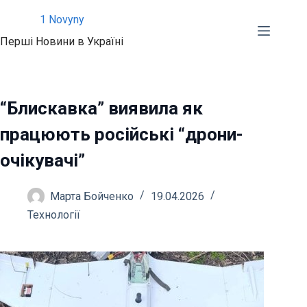
Перейти
1 Novyny
до
Перші Новини в Україні
вмісту
“Блискавка” виявила як
працюють російські “дрони-
очікувачі”
Марта Бойченко
19.04.2026
Технології