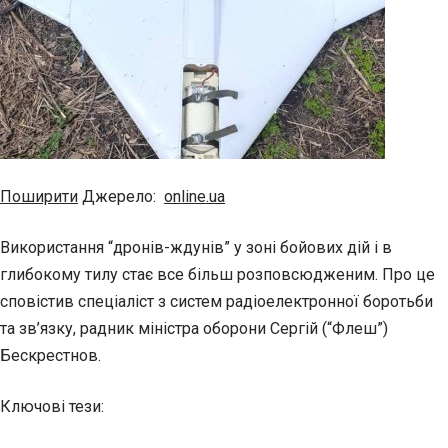
Поширити
Джерело:
online.ua
Використання “дронів-ждунів” у зоні бойових дій і в
глибокому тилу стає все більш розповсюдженим. Про це
сповістив спеціаліст з систем радіоелектронної боротьби
та зв’язку, радник міністра оборони Сергій (“Флеш”)
Бескрестнов.
Ключові тези: