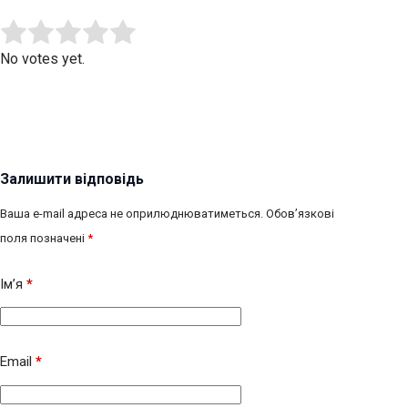
Submit Rating
Rate this item:
No votes yet.
Залишити відповідь
Ваша e-mail адреса не оприлюднюватиметься.
Обов’язкові
поля позначені
*
Ім’я
*
Email
*