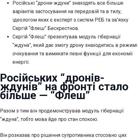
Російські “дрони-ждуни” знаходять все більше
варіантів застосування на передовій та в тилу,
ідеологом яких є експерт з систем РЕБ та зв’язку
Сергій “Флеш” Бескрестнов.
Сергій “Флеш” презентував модуль гібернації
“ждуна”, який дає
змогу дрону знаходитись в режимі
очікування та вимикати певні функції для економії
енергії.
Російських “дронів-
ждунів” на фронті стало
більше — “Флеш”
Разом з тим він продемонстрував модуль гібернації
“ждуна”, тобто мова йде про стан спокою.
Він розказав про рішення супротивника стосовно цих