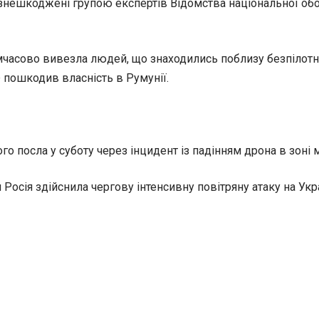
нешкоджені групою експертів Відомства національної обор
имчасово вивезла людей, що знаходились поблизу безпілотн
 пошкодив власність в Румунії.
 посла у суботу через інцидент із падінням дрона в зоні м
я Росія здійснила чергову інтенсивну повітряну атаку на Ук