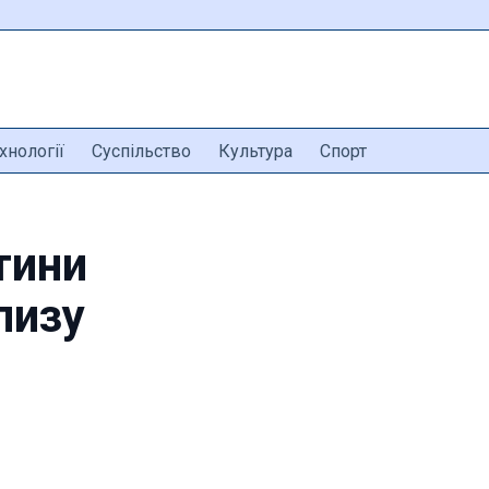
хнології
Суспільство
Культура
Спорт
тини
лизу