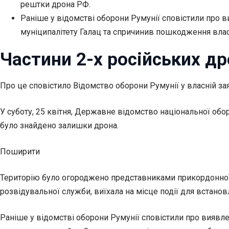
рештки дрона РФ.
Раніше у відомстві оборони Румунії сповістили про в
муніципалітету Галац та спричинив пошкодження влас
Частини 2-х російських др
Про це сповістило Відомство оборони Румунії у власній зая
У суботу, 25 квітня, Державне відомство національної обо
було знайдено залишки дрона.
Поширити
Територію було огороджено представниками прикордонної с
розвідувальної служби, виїхала на місце події для встано
Раніше у відомстві оборони Румунії сповістили про виявлен