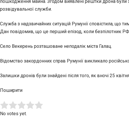
пошкодження майна. Згодом виявлені рештки дрона були з
розвідувальної служби.
Служба з надзвичайних ситуацій Румунії сповістила, що т
Дан повідомив, що це перший епізод, коли безпілотник РФ
Село Векерень розташоване неподалік міста Галац.
Відомство закордонних справ Румунії викликало російського
Залишки дронів були знайдені після того, як вночі 25 квітн
Поширити
Submit Rating
Rate this item:
No votes yet.