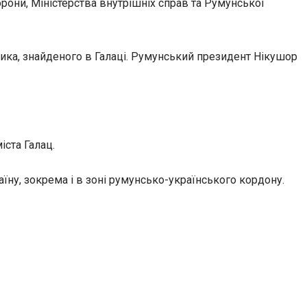
они, Міністерства внутрішніх справ та Румунської
ика, знайденого в Галаці. Румунський президент Нікушор
іста Галац.
раїну, зокрема і в зоні румунсько-українського кордону.