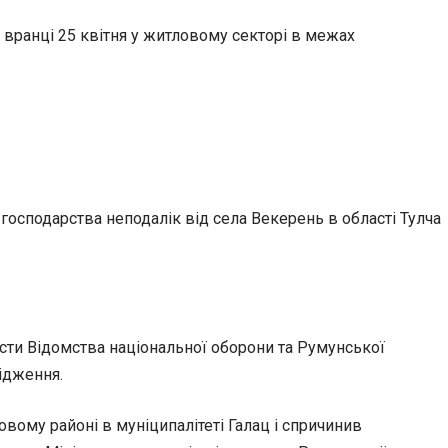
в вранці
25 квітня у житловому секторі в межах
господарства неподалік від села Векерень в області Тулча
істи Відомства національної оборони та Румунської
ідження.
овому районі в муніципалітеті Галац і спричинив