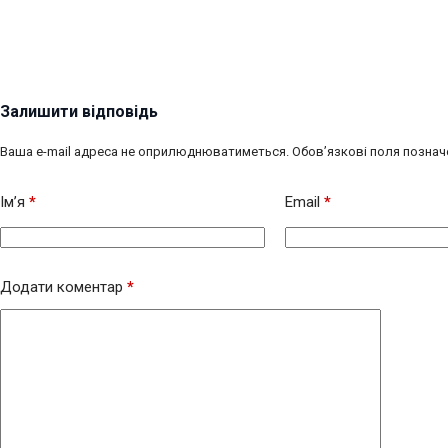
Залишити відповідь
Ваша e-mail адреса не оприлюднюватиметься.
Обов’язкові поля познач
Ім’я
*
Email
*
Додати коментар
*