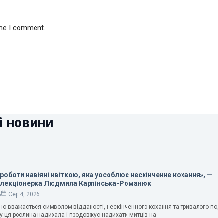
ime I comment.
і новини
 роботи навіяні квіткою, яка уособлює нескінченне кохання», —
олекціонерка Людмила Карпінська-Романюк
ь
Сер 4, 2026
чно вважається символом відданості, нескінченного кохання та тривалого п
у ця рослина надихала і продовжує надихати митців на