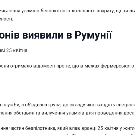
иявлення уламків безпілотного літального апарату, що впа
ності.
онів виявили в Румунії
ві 25 квітня.
рони отримало відомості про те, що в межах фермерського 
лужби, а об’єднана група, до складу якої входять спеціал
влення обставин та вилучення уламків для проведення досл
ня частин безпілотника, який впав вранці 25 квітня у житл