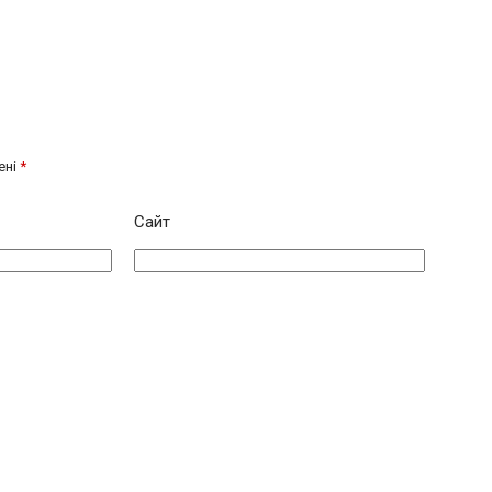
ені
*
Сайт