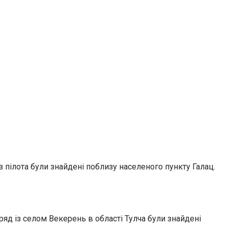
з пілота були знайдені поблизу населеного пункту Галац.
яд із селом Векерень в області Тулча були знайдені