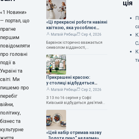
ція
«1 Новини»
П
— портал, що
«Ці прекрасні роботи навіяні
с
квіткою, яка уособлює
прагне
нескінченне кохання», —
К
Матвій Рябець
Сер 4, 2026
першим
зауважила колекціонерка
Барвінок історично вважається
С
Людмила Карпінська-
повідомляти
символом відданості,
Романюк
К
нескінченного кохання
про головні
та тривалого подружнього союзу.
т
події в
Саме тому ця рослина надихала і
продовжує надихати митців на
Україні та
Прикрашені красою:
світі. Ми
у столиці відбудеться
пишемо про
дев’ятий фестиваль
Матвій Рябець
Сер 2, 2026
Bouquet Kyiv Stage
перебіг
З 13 по 16 серпня у Софії
Київській відбудеться дев’ятий
війни,
щорічний фестиваль вишуканих
політику,
мистецтв Bouquet Kyiv Stage. Ця
подія традиційно…
бізнес та
культурне
«Цей набір отримав назву
життя
„Золоте руно“ недарма», —