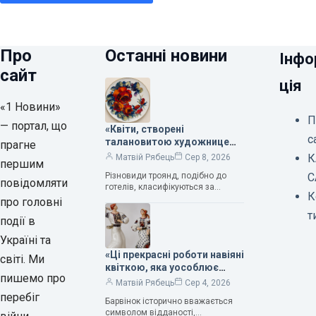
Про
Останні новини
Інфо
сайт
ція
«1 Новини»
П
— портал, що
«Квіти, створені
с
талановитою художницею
прагне
Валентиною Трегубовою,
К
Матвій Рябець
Сер 8, 2026
першим
вражають своєю красою»,
Різновиди троянд, подібно до
С
— колекціонерка Людмила
повідомляти
готелів, класифікуються за
Карпінська-Романюк
К
кількістю зірок. Однак, у
про головні
класифікації квітів їх лише чотири.
т
події в
Критерії оцінки включають
розмір…
Україні та
«Ці прекрасні роботи навіяні
світі. Ми
квіткою, яка уособлює
пишемо про
нескінченне кохання», —
Матвій Рябець
Сер 4, 2026
зауважила колекціонерка
перебіг
Барвінок історично вважається
Людмила Карпінська-
символом відданості,