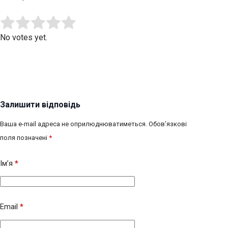
Submit Rating
Rate this item:
No votes yet.
Залишити відповідь
Ваша e-mail адреса не оприлюднюватиметься.
Обов’язкові
поля позначені
*
Ім’я
*
Email
*