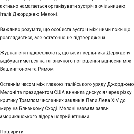
активно намагається організувати зустріч з очільницею
Італії Джорджею Мелоні.
Важливо розуміти, що особиста зустріч між ними поки що
розглядається, але остаточно не підтверджена.
Журналісти підкреслюють, що візит керівника Держдепу
відбуватиметься на тлі значного погіршення відносин між
Вашингтоном та Римом.
Останнім часом між главою італійського уряду Джорджею
Мелоні та президентом США виникла дискусія через різку
критику Трампом численних закликів Папи Лева XIV до
миру на Близькому Сході. Мелоні назвала заяви
американського лідера неприйнятними.
Поширити