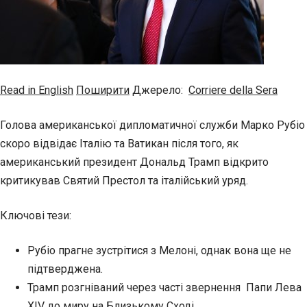
Read in English
Поширити
Джерело:
Corriere della Sera
Голова американської дипломатичної служби Марко Рубіо
скоро відвідає Італію та Ватикан після того, як
американський президент Дональд Трамп відкрито
критикував Святий Престол та італійський уряд.
Ключові тези:
Рубіо прагне зустрітися з Мелоні, однак вона ще не
підтверджена.
Трамп розгніваний через часті звернення Папи Лева
XIV до миру на Близькому Сході.