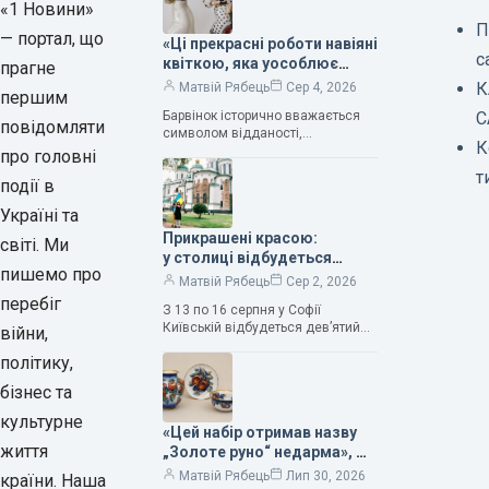
«1 Новини»
П
— портал, що
«Ці прекрасні роботи навіяні
с
квіткою, яка уособлює
прагне
нескінченне кохання», —
К
Матвій Рябець
Сер 4, 2026
першим
зауважила колекціонерка
Барвінок історично вважається
С
Людмила Карпінська-
повідомляти
символом відданості,
Романюк
К
нескінченного кохання
про головні
та тривалого подружнього союзу.
т
події в
Саме тому ця рослина надихала і
продовжує надихати митців на
Україні та
Прикрашені красою:
світі. Ми
у столиці відбудеться
пишемо про
дев’ятий фестиваль
Матвій Рябець
Сер 2, 2026
Bouquet Kyiv Stage
перебіг
З 13 по 16 серпня у Софії
Київській відбудеться дев’ятий
війни,
щорічний фестиваль вишуканих
політику,
мистецтв Bouquet Kyiv Stage. Ця
подія традиційно…
бізнес та
культурне
«Цей набір отримав назву
життя
„Золоте руно“ недарма», —
колекціонерка Людмила
Матвій Рябець
Лип 30, 2026
країни. Наша