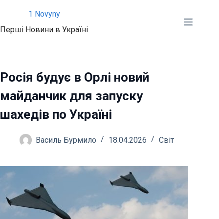
Перейти
1 Novyny
до
Перші Новини в Україні
вмісту
Росія будує в Орлі новий
майданчик для запуску
шахедів по Україні
Василь Бурмило
18.04.2026
Світ