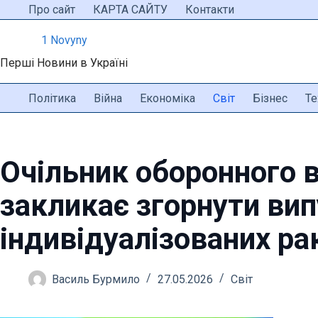
Перейти
Про сайт
КАРТА САЙТУ
Контакти
до
1 Novyny
вмісту
Перші Новини в Україні
Політика
Війна
Економіка
Світ
Бізнес
Те
Очільник оборонного 
закликає згорнути ви
індивідуалізованих ра
Василь Бурмило
27.05.2026
Світ