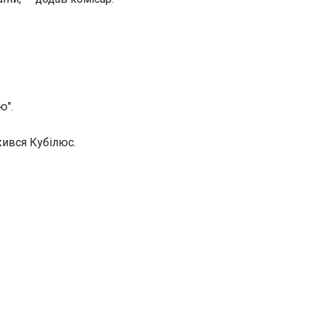
ю".
жився Кубілюс.