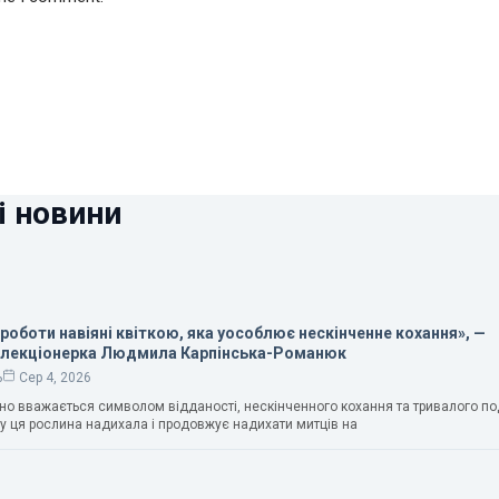
і новини
 роботи навіяні квіткою, яка уособлює нескінченне кохання», —
олекціонерка Людмила Карпінська-Романюк
ь
Сер 4, 2026
чно вважається символом відданості, нескінченного кохання та тривалого п
у ця рослина надихала і продовжує надихати митців на