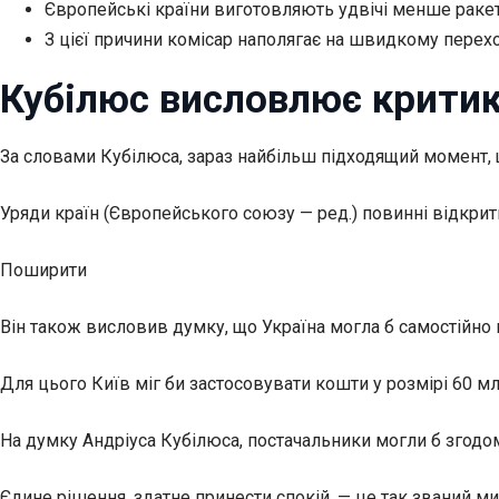
Європейські країни виготовляють удвічі менше ракетн
З цієї причини комісар наполягає на швидкому перехо
Кубілюс висловлює критик
За словами Кубілюса, зараз найбільш підходящий момент, щ
Уряди країн (Європейського союзу — ред.) повинні відкрити
Поширити
Він також висловив думку, що Україна могла б самостійно 
Для цього Київ міг би застосовувати кошти у розмірі 60 
На думку Андріуса Кубілюса, постачальники могли б згодом
Єдине рішення, здатне принести спокій, — це так званий мир