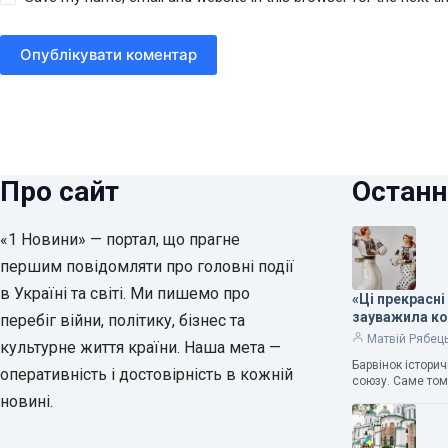
Опублікувати коментар
Про сайт
Останн
«1 Новини» — портал, що прагне
першим повідомляти про головні події
в Україні та світі. Ми пишемо про
«Ці прекрасні
зауважила к
перебіг війни, політику, бізнес та
Матвій Рябец
культурне життя країни. Наша мета —
Барвінок істори
оперативність і достовірність в кожній
союзу. Саме том
новині.