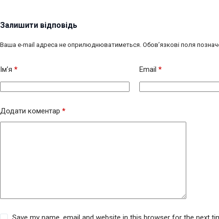
Залишити відповідь
Ваша e-mail адреса не оприлюднюватиметься.
Обов’язкові поля познач
Ім’я
*
Email
*
Додати коментар
*
Save my name, email and website in this browser for the next t