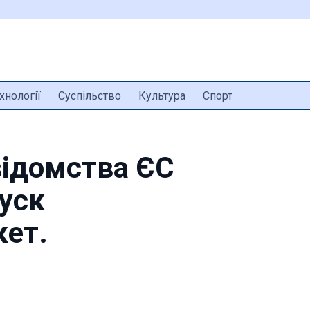
хнології
Суспільство
Культура
Спорт
відомства ЄС
пуск
кет.