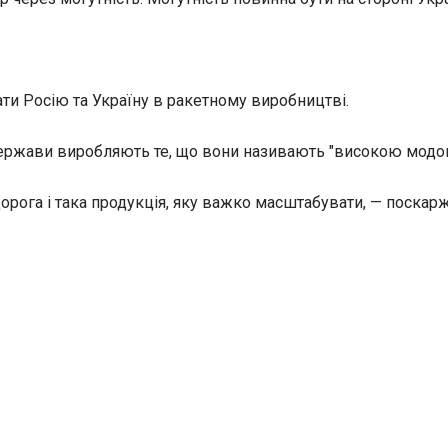
ти Росію та Україну в ракетному виробництві.
держави виробляють те, що вони називають "високою модо
орога і така продукція, яку важко масштабувати, — поскар