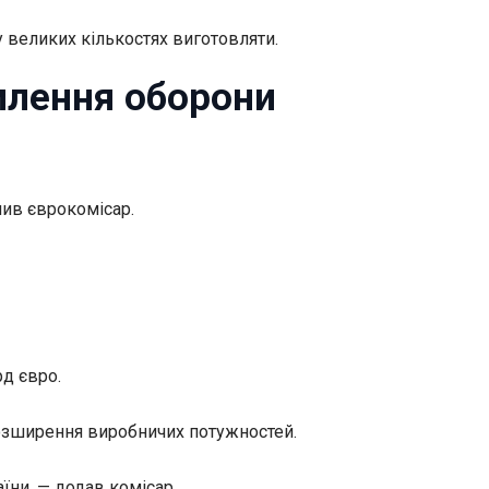
у великих кількостях
виготовляти.
илення оборони
лив єврокомісар.
д євро.
розширення виробничих потужностей.
їни, — додав комісар.