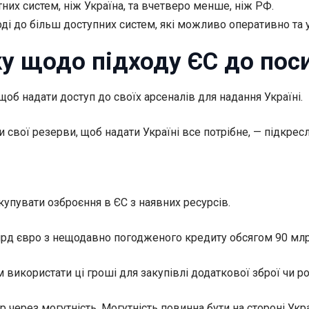
их систем, ніж Україна, та вчетверо менше, ніж РФ.
ді до більш доступних систем, які можливо оперативно та 
у щодо підходу ЄС до пос
об надати доступ до своїх арсеналів для надання Україні.
 свої резерви, щоб надати Україні все потрібне, — підкрес
купувати озброєння в ЄС з наявних ресурсів.
млрд євро з нещодавно погодженого кредиту обсягом 90 млр
 використати ці гроші для закупівлі додаткової зброї чи 
 через могутність. Могутність повинна бути на стороні Укра