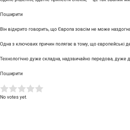
Поширити
Він відкрито говорить, що Європа зовсім не може наздогна
Одна з ключових причин полягає в тому, що європейські 
Технологічно дуже складна, надзвичайно передова, дуже д
Поширити
Submit Rating
Rate this item:
No votes yet.