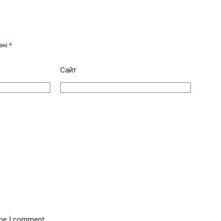
ені
*
Сайт
ime I comment.