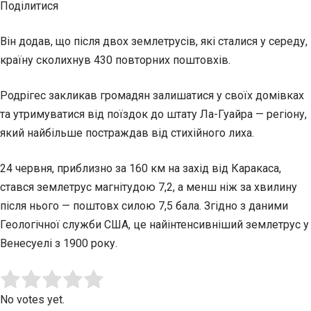
Поділитися
Він додав, що після двох землетрусів, які сталися у середу,
країну сколихнув 430 повторних поштовхів.
Родрігес закликав громадян залишатися у своїх домівках
та утримуватися від поїздок до штату Ла-Гуайра — регіону,
який найбільше постраждав від стихійного лиха.
24 червня, приблизно за 160 км на захід від Каракаса,
стався землетрус магнітудою 7,2, а менш ніж за хвилину
після нього — поштовх силою 7,5 бала. Згідно з даними
Геологічної служби США, це найінтенсивніший землетрус у
Венесуелі з 1900 року.
Submit Rating
Rate this item:
No votes yet.