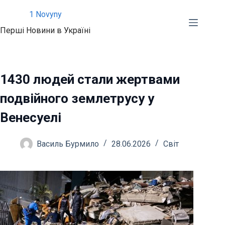
Перейти
1 Novyny
до
Перші Новини в Україні
вмісту
1430 людей стали жертвами
подвійного землетрусу у
Венесуелі
Василь Бурмило
28.06.2026
Світ