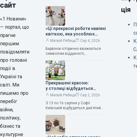
сайт
ція
«1 Новини»
П
— портал, що
«Ці прекрасні роботи навіяні
с
квіткою, яка уособлює
прагне
нескінченне кохання», —
К
Матвій Рябець
Сер 4, 2026
першим
зауважила колекціонерка
Барвінок історично вважається
С
Людмила Карпінська-
повідомляти
символом відданості,
Романюк
К
нескінченного кохання
про головні
та тривалого подружнього союзу.
т
події в
Саме тому ця рослина надихала і
продовжує надихати митців на
Україні та
Прикрашені красою:
світі. Ми
у столиці відбудеться
пишемо про
дев’ятий фестиваль
Матвій Рябець
Сер 2, 2026
Bouquet Kyiv Stage
перебіг
З 13 по 16 серпня у Софії
Київській відбудеться дев’ятий
війни,
щорічний фестиваль вишуканих
політику,
мистецтв Bouquet Kyiv Stage. Ця
подія традиційно…
бізнес та
культурне