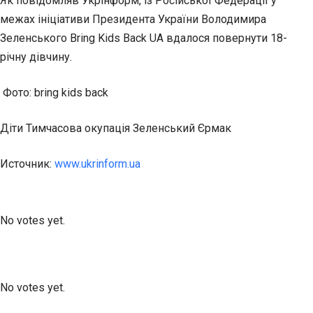
Як повідомляв Укрінформ, із Російської Федерації у
межах ініціативи Президента України Володимира
Зеленського Bring Kids Back UA вдалося повернути 18-
річну дівчину.
Фото: bring kids back
Діти Тимчасова окупація Зеленський Єрмак
Источник:
www.ukrinform.ua
Submit Rating
Rate this item:
No votes yet.
Submit Rating
Rate this item:
No votes yet.