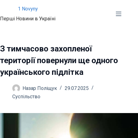
Перейти
1 Novyny
до
Перші Новини в Україні
вмісту
З тимчасово захопленої
території повернули ще одного
українського підлітка
Назар Поліщук
29.07.2025
Суспільство