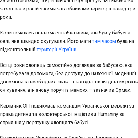
За його словами, 16-річний хлопець пробув на тимчасово
захопленій російськими загарбниками території понад три
роки.
Коли почалась повномасштабна
війна, він був у бабусі в
селі, яке швидко окупували. Його мати
тим часом
була на
підконтрольній
території України
.
Всі ці роки хлопець самостійно доглядав за бабусею, яка
потребувала допомоги, без доступу до належної медичної
допомоги та необхідних ліків. І сьогодні, після довгих років
очікування, він знову поруч із мамою, – зазначив Єрмак.
Керівник ОП подякував командам Української мережі за
права дитини та волонтерської ініціативи Humaniny за
сприяння у порятунку хлопця та бабусі.