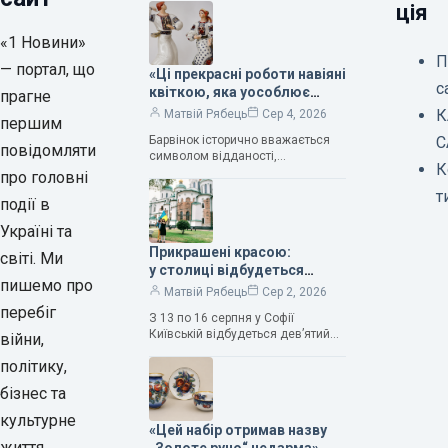
ція
«1 Новини»
П
— портал, що
«Ці прекрасні роботи навіяні
с
квіткою, яка уособлює
прагне
нескінченне кохання», —
К
Матвій Рябець
Сер 4, 2026
першим
зауважила колекціонерка
Барвінок історично вважається
С
Людмила Карпінська-
повідомляти
символом відданості,
Романюк
К
нескінченного кохання
про головні
та тривалого подружнього союзу.
т
події в
Саме тому ця рослина надихала і
продовжує надихати митців на
Україні та
Прикрашені красою:
світі. Ми
у столиці відбудеться
пишемо про
дев’ятий фестиваль
Матвій Рябець
Сер 2, 2026
Bouquet Kyiv Stage
перебіг
З 13 по 16 серпня у Софії
Київській відбудеться дев’ятий
війни,
щорічний фестиваль вишуканих
політику,
мистецтв Bouquet Kyiv Stage. Ця
подія традиційно…
бізнес та
культурне
«Цей набір отримав назву
життя