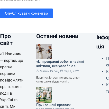
Опублікувати коментар
Про
Останні новини
Інфо
сайт
ція
«1 Новини»
П
— портал, що
«Ці прекрасні роботи навіяні
с
квіткою, яка уособлює
прагне
нескінченне кохання», —
К
Матвій Рябець
Сер 4, 2026
першим
зауважила колекціонерка
Барвінок історично вважається
С
Людмила Карпінська-
повідомляти
символом відданості,
Романюк
К
нескінченного кохання
про головні
та тривалого подружнього союзу.
т
події в
Саме тому ця рослина надихала і
продовжує надихати митців на
Україні та
Прикрашені красою:
світі. Ми