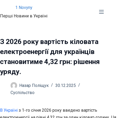
Перейти
1 Novyny
до
Перші Новини в Україні
вмісту
З 2026 року вартість кіловата
електроенергії для українців
становитиме 4,32 грн: рішення
уряду.
Назар Поліщук
30.12.2025
Суспільство
В Україні
з 1-го січня 2026 року введено вартість
електроенергії на рівні 4,32 грн за один кіловат-годину. Ця