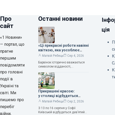
Про
Останні новини
Інфо
сайт
ція
«1 Новини»
П
— портал, що
«Ці прекрасні роботи навіяні
с
квіткою, яка уособлює
прагне
нескінченне кохання», —
К
Матвій Рябець
Сер 4, 2026
першим
зауважила колекціонерка
Барвінок історично вважається
С
Людмила Карпінська-
повідомляти
символом відданості,
Романюк
К
нескінченного кохання
про головні
та тривалого подружнього союзу.
т
події в
Саме тому ця рослина надихала і
продовжує надихати митців на
Україні та
Прикрашені красою:
світі. Ми
у столиці відбудеться
пишемо про
дев’ятий фестиваль
Матвій Рябець
Сер 2, 2026
Bouquet Kyiv Stage
перебіг
З 13 по 16 серпня у Софії
Київській відбудеться дев’ятий
війни,