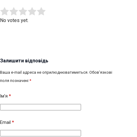
Submit Rating
Rate this item:
No votes yet.
Залишити відповідь
Ваша e-mail адреса не оприлюднюватиметься.
Обов’язкові
поля позначені
*
Ім’я
*
Email
*