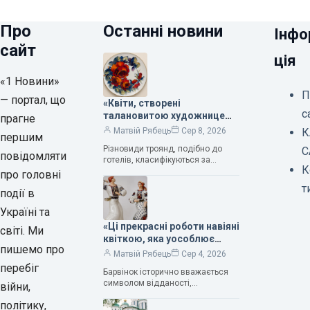
Про
Останні новини
Інфо
сайт
ція
«1 Новини»
П
— портал, що
«Квіти, створені
с
талановитою художницею
прагне
Валентиною Трегубовою,
К
Матвій Рябець
Сер 8, 2026
першим
вражають своєю красою»,
Різновиди троянд, подібно до
С
— колекціонерка Людмила
повідомляти
готелів, класифікуються за
Карпінська-Романюк
К
кількістю зірок. Однак, у
про головні
класифікації квітів їх лише чотири.
т
події в
Критерії оцінки включають
розмір…
Україні та
«Ці прекрасні роботи навіяні
світі. Ми
квіткою, яка уособлює
пишемо про
нескінченне кохання», —
Матвій Рябець
Сер 4, 2026
зауважила колекціонерка
перебіг
Барвінок історично вважається
Людмила Карпінська-
символом відданості,
війни,
Романюк
нескінченного кохання
політику,
та тривалого подружнього союзу.