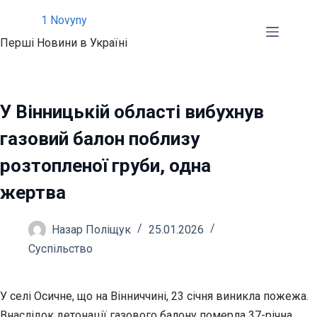
Перейти
1 Novyny
до
Перші Новини в Україні
вмісту
У Вінницькій області вибухнув
газовий балон поблизу
розтопленої груби, одна
жертва
Назар Поліщук
25.01.2026
Суспільство
У селі Осичне, що на Вінниччині, 23 січня виникла пожежа.
Внаслідок детонації газового балону померла 37-річна