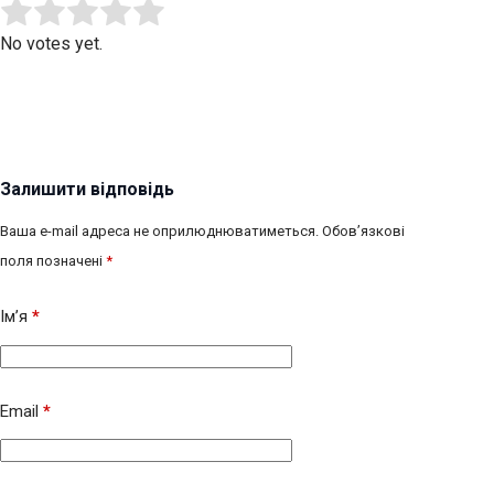
Submit Rating
Rate this item:
No votes yet.
Залишити відповідь
Ваша e-mail адреса не оприлюднюватиметься.
Обов’язкові
поля позначені
*
Ім’я
*
Email
*