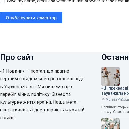
Save my name, email and website in this browser for the next t
Опублікувати коментар
Про сайт
Останн
«1 Новини» — портал, що прагне
першим повідомляти про головні події
в Україні та світі. Ми пишемо про
«Ці прекрасні
зауважила к
перебіг війни, політику, бізнес та
Матвій Рябец
культурне життя країни. Наша мета —
Барвінок істори
оперативність і достовірність в кожній
союзу. Саме том
новині.