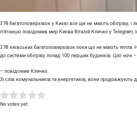
378 багатоповерхівок у Києві все ще не мають обігріву, і л
п’ятницю повідомив мер Києва Віталій Кличко у Telegram,
378 київських багатоповерхівок поки що не мають тепла. Н
до системи обігріву понад 100 перших будинків. Цієї ночі –
– повідомив Кличко.
Зі слів комунальників та енергетиків, вони продовжують до
Submit Rating
Rate this item:
No votes yet.