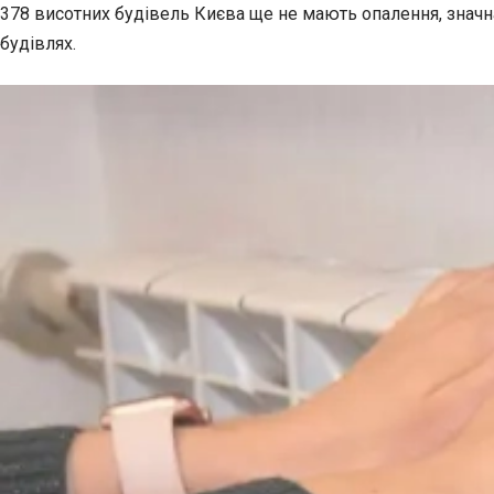
378 висотних будівель Києва ще не мають опалення, значна
будівлях.