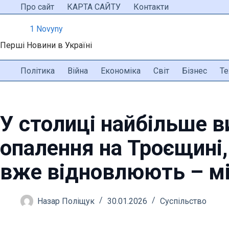
Перейти
Про сайт
КАРТА САЙТУ
Контакти
до
1 Novyny
вмісту
Перші Новини в Україні
Політика
Війна
Економіка
Світ
Бізнес
Те
У столиці найбільше в
опалення на Троєщині,
вже відновлюють – мі
Назар Поліщук
30.01.2026
Суспільство