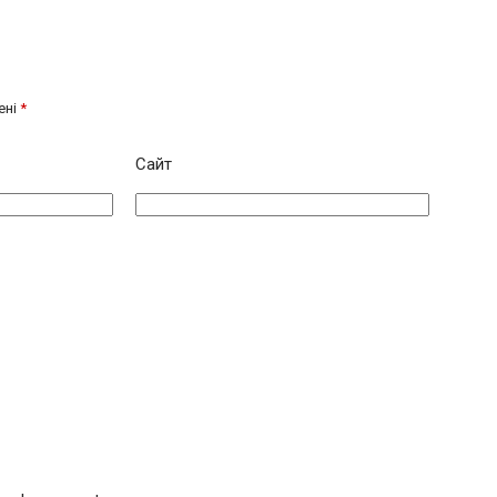
ені
*
Сайт