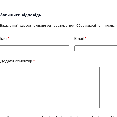
Залишити відповідь
Ваша e-mail адреса не оприлюднюватиметься.
Обов’язкові поля познач
Ім’я
*
Email
*
Додати коментар
*