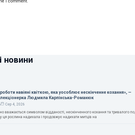
ime I comment.
і новини
 роботи навіяні квіткою, яка уособлює нескінченне кохання», —
олекціонерка Людмила Карпінська-Романюк
ь
Сер 4, 2026
чно вважається символом відданості, нескінченного кохання та тривалого п
у ця рослина надихала і продовжує надихати митців на