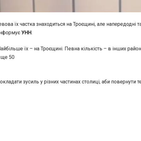
евова їх частка знаходиться на Троєщині, але напередодні т
 інформує
УНН
.
айбільше їх – на Троєщині. Певна кількість – в інших райо
 ще 50
кладати зусиль у різних частинах столиці, аби повернути т