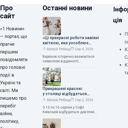
Про
Останні новини
Інфо
сайт
ція
«1 Новини»
П
— портал, що
«Ці прекрасні роботи навіяні
с
квіткою, яка уособлює
прагне
нескінченне кохання», —
К
Матвій Рябець
Сер 4, 2026
першим
зауважила колекціонерка
Барвінок історично вважається
С
Людмила Карпінська-
повідомляти
символом відданості,
Романюк
К
нескінченного кохання
про головні
та тривалого подружнього союзу.
т
події в
Саме тому ця рослина надихала і
продовжує надихати митців на
Україні та
Прикрашені красою:
світі. Ми
у столиці відбудеться
пишемо про
дев’ятий фестиваль
Матвій Рябець
Сер 2, 2026
Bouquet Kyiv Stage
перебіг
З 13 по 16 серпня у Софії
Київській відбудеться дев’ятий
війни,
щорічний фестиваль вишуканих
політику,
мистецтв Bouquet Kyiv Stage. Ця
подія традиційно…