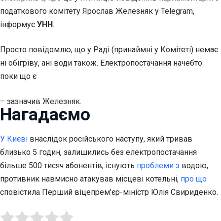
податкового комітету Ярослав Железняк у Telegram,
інформує
УНН
.
Просто повідомлю, що у Раді (принаймні у Комітеті) немає
ні обігріву, ані води також. Електропостачання начебто
поки що є
– зазначив Железняк.
Нагадаємо
У Києві
внаслідок російського наступу, який тривав
близько 5 годин, залишились без електропостачання
більше 500 тисяч абонентів, існують
проблеми з
водою,
противник навмисно атакував місцеві котельні,
про що
сповістила Перший віцепрем’єр-міністр Юлія Свириденко.
Submit Rating
Rate this item: