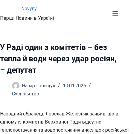
Перейти
1 Novyny
до
Перші Новини в Україні
вмісту
У Раді один з комітетів – без
тепла й води через удар росіян,
– депутат
Назар Поліщук
10.01.2026
Суспільство
Народний обранець Ярослав Железняк заявив, що в
одному із комітетів Верховної Ради відсутнє
теплопостачання та водопостачання внаслідок російської