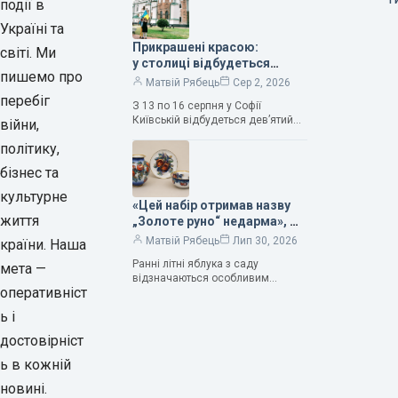
події в
Саме тому ця рослина надихала і
продовжує надихати митців на
Україні та
Прикрашені красою:
світі. Ми
у столиці відбудеться
пишемо про
дев’ятий фестиваль
Матвій Рябець
Сер 2, 2026
Bouquet Kyiv Stage
перебіг
З 13 по 16 серпня у Софії
Київській відбудеться дев’ятий
війни,
щорічний фестиваль вишуканих
політику,
мистецтв Bouquet Kyiv Stage. Ця
подія традиційно…
бізнес та
культурне
«Цей набір отримав назву
життя
„Золоте руно“ недарма», —
колекціонерка Людмила
Матвій Рябець
Лип 30, 2026
країни. Наша
Карпінська-Романюк
Ранні літні яблука з саду
мета —
відзначаються особливим
оперативніст
смаком. Як правило, вони
надзвичайно соковиті. Кожна
ь і
людина, мабуть, має свій
улюблений сорт. Він уособлює…
достовірніст
ь в кожній
новині.