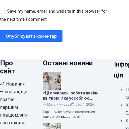
Save my name, email and website in this browser for
the next time I comment.
Опублікувати коментар
Про
Останні новини
Інфо
сайт
ція
«1 Новини»
П
— портал, що
«Ці прекрасні роботи навіяні
с
квіткою, яка уособлює
прагне
нескінченне кохання», —
К
Матвій Рябець
Сер 4, 2026
першим
зауважила колекціонерка
Барвінок історично вважається
С
Людмила Карпінська-
повідомляти
символом відданості,
Романюк
К
нескінченного кохання
про головні
та тривалого подружнього союзу.
т