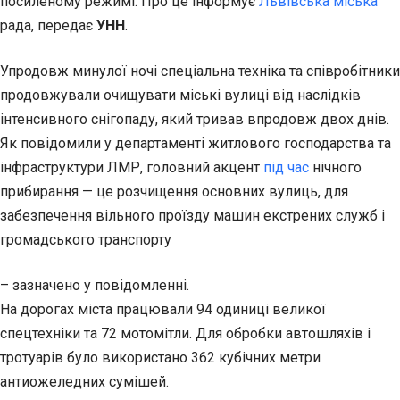
посиленому режимі. Про це інформує
Львівська міська
рада, передає
УНН
.
Упродовж минулої ночі спеціальна техніка та співробітники
продовжували очищувати міські вулиці від наслідків
інтенсивного снігопаду, який тривав впродовж двох днів.
Як повідомили у департаменті житлового господарства та
інфраструктури ЛМР, головний акцент
під час
нічного
прибирання — це розчищення основних вулиць, для
забезпечення вільного проїзду машин екстрених служб і
громадського транспорту
– зазначено у повідомленні.
На дорогах міста працювали 94 одиниці великої
спецтехніки та 72 мотомітли. Для обробки автошляхів і
тротуарів було використано 362 кубічних метри
антиожеледних сумішей.